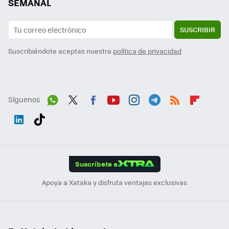
SEMANAL
SUSCRIBIR
Suscribiéndote aceptas nuestra
política de privacidad
Síguenos
Wh
Twit
Fac
You
Inst
Tele
RSS
Flip
ats
ter
ebo
tub
agr
gra
boa
Link
Tikt
App
ok
e
am
m
rd
edI
ok
Suscríbete a
n
Apoya a Xataka y disfruta ventajas exclusivas