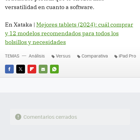
versatilidad en cuanto a software.
En Xataka |
Mejores tablets (2024): cuál comprar
y 12 modelos recomendados para todos los
bolsillos y necesidades
TEMAS
Análisis
Versus
Comparativa
iPad Pro
FACEBOOK
TWITTER
FLIPBOARD
E-
WHATSAPP
MAIL
Comentarios cerrados