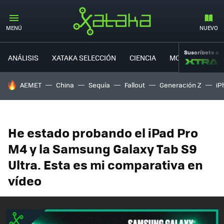
MENÚ
NUEVO
Suscríbete a
ANÁLISIS
XATAKA SELECCIÓN
CIENCIA
MOVILIDAD
HOY SE HABLA DE
AEMET
China
Sequía
Fallout
Generación Z
iP
He estado probando el iPad Pro
M4 y la Samsung Galaxy Tab S9
Ultra. Esta es mi comparativa en
vídeo