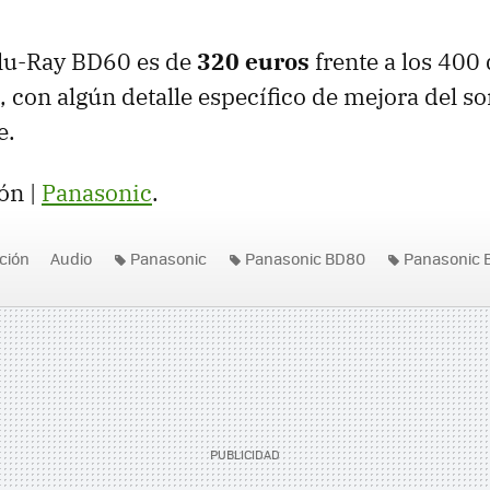
Blu-Ray BD60 es de
320 euros
frente a los 400
 con algún detalle específico de mejora del s
e.
ón |
Panasonic
.
ición
Audio
Panasonic
Panasonic BD80
Panasonic 