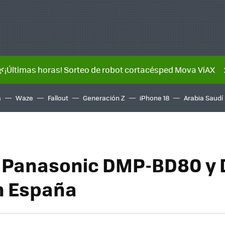
🌿¡Últimas horas! Sorteo de robot cortacésped Mova ViAX
a
Waze
Fallout
Generación Z
iPhone 18
Arabia Saudí
y Panasonic DMP-BD80 y
n España