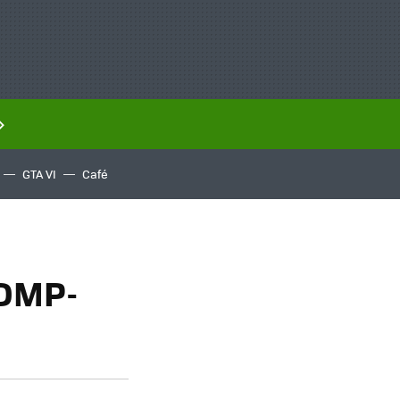
GTA VI
Café
 DMP-