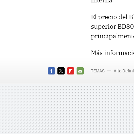
interna.
El precio del 
superior BD80,
principalment
Más informaci
TEMAS
Alta Defin
Ray
FACEBOOK
TWITTER
FLIPBOARD
E-
MAIL