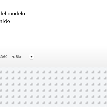
 del modelo
onido
BD60
Blu-