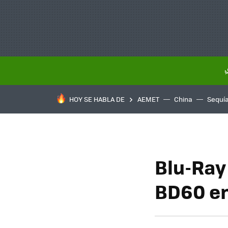
HOY SE HABLA DE
AEMET
China
Sequí
Blu-Ra
BD60 e