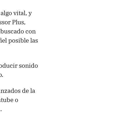
lgo vital, y
sor Plus,
a buscado con
iel posible las
roducir sonido
o.
anzados de la
utube o
.