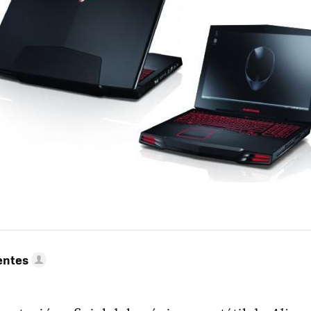
entes