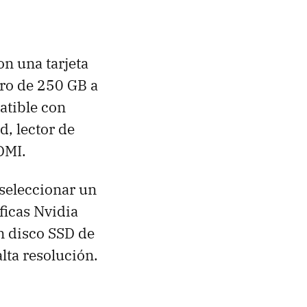
on una tarjeta
ro de 250 GB a
atible con
, lector de
DMI.
 seleccionar un
ficas Nvidia
n disco SSD de
lta resolución.