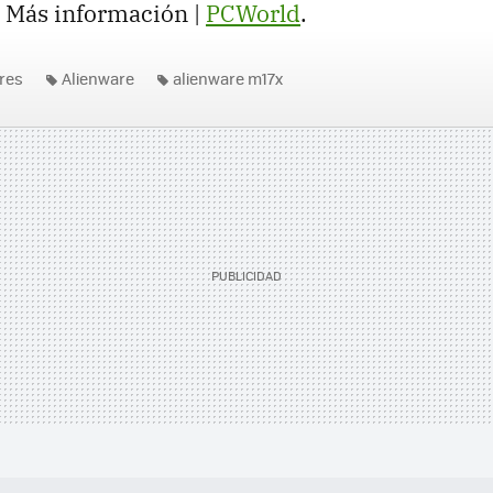
. Más información |
PCWorld
.
res
Alienware
alienware m17x