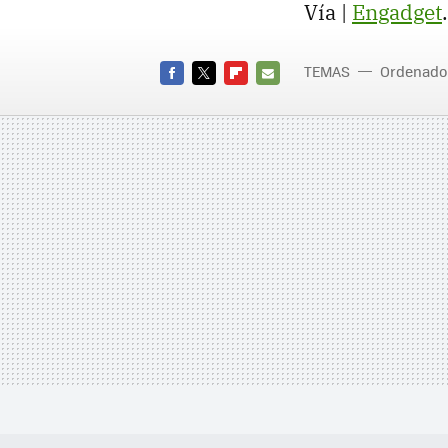
Vía |
Engadget
TEMAS
Ordenado
FACEBOOK
TWITTER
FLIPBOARD
E-
MAIL