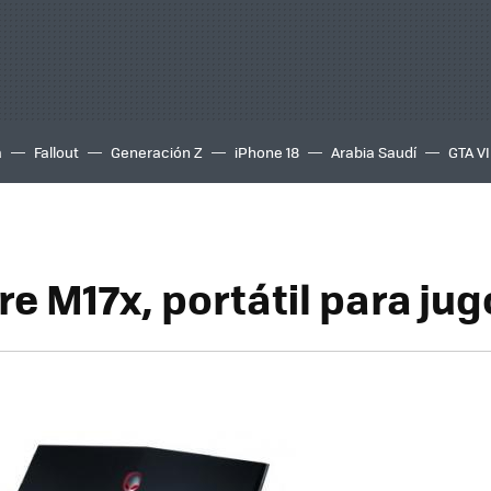
a
Fallout
Generación Z
iPhone 18
Arabia Saudí
GTA VI
re M17x, portátil para ju