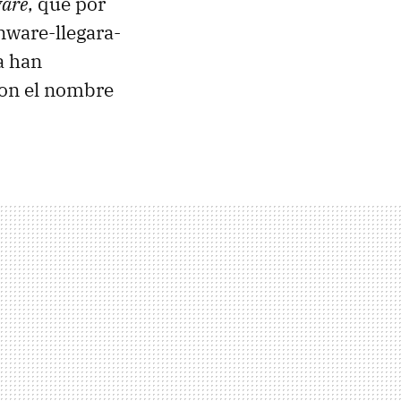
ware
, que por
nware-llegara-
a han
con el nombre