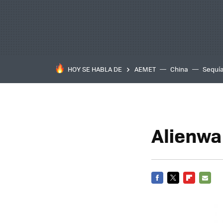
HOY SE HABLA DE
AEMET
China
Sequí
Alienwa
FACEBOOK
TWITTER
FLIPBOARD
E-
MAIL