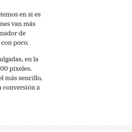
temos en si es
ones van más
denador de
 con poco.
ulgadas, en la
00 píxeles.
l más sencillo,
a conversión a