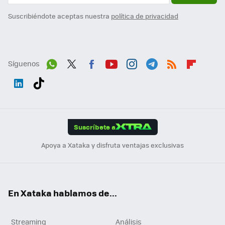
Suscribiéndote aceptas nuestra
política de privacidad
Síguenos
Wh
Twit
Fac
You
Inst
Tele
RSS
Flip
ats
ter
ebo
tub
agr
gra
boa
Link
Tikt
App
ok
e
am
m
rd
edI
ok
Suscríbete a
n
Apoya a Xataka y disfruta ventajas exclusivas
En Xataka hablamos de...
Streaming
Análisis