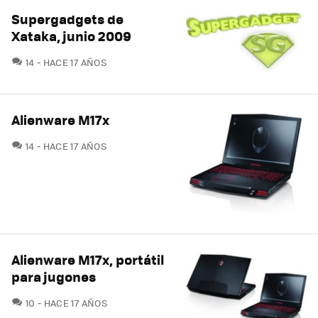
Supergadgets de
Xataka, junio 2009
COMENTARIOS
14
HACE 17 AÑOS
Alienware M17x
COMENTARIOS
14
HACE 17 AÑOS
Alienware M17x, portátil
para jugones
COMENTARIOS
10
HACE 17 AÑOS