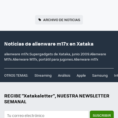
ARCHIVO DE NOTICIAS
Noticias de alienware m17x en Xataka
alienware m17x:Supergadgets de Xataka, junio 2009.Alienware
M17x.Alienware M17x, portátil para jugones.Alienware m17x
OTROS TEMAS:
Streaming
Análisis
Apple
Samsung
In
RECIBE "Xatakaletter", NUESTRA NEWSLETTER
SEMANAL
SUSCRIBIR