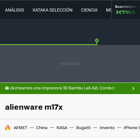
Suscríbete a
ANÁLISIS
XATAKA SELECCIÓN
CIENCIA
MOVILIDAD
🖨️ ¡Sorteamos una impresora 3D Bambu Lab A2L Combo!
alienware m17x
HOY SE HABLA DE
AEMET
China
NASA
Bugatti
Invento
iPhone 