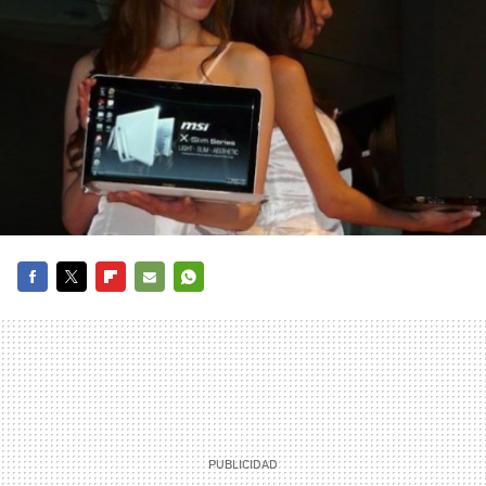
FACEBOOK
TWITTER
FLIPBOARD
E-
WHATSAPP
MAIL