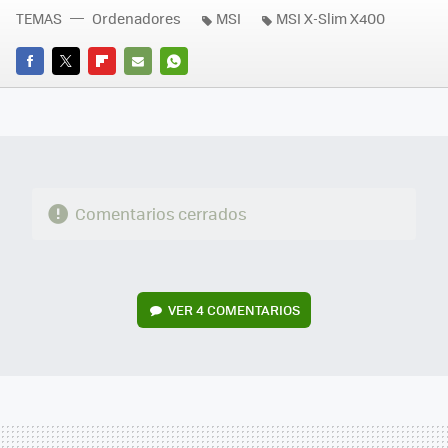
TEMAS
Ordenadores
MSI
MSI X-Slim X400
FACEBOOK
TWITTER
FLIPBOARD
E-
WHATSAPP
MAIL
Comentarios cerrados
VER
4 COMENTARIOS