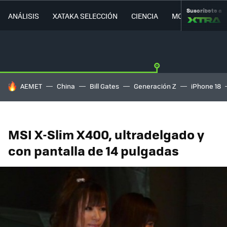
Suscríbete a
ANÁLISIS
XATAKA SELECCIÓN
CIENCIA
MOVILIDAD
HOY SE HABLA DE
AEMET
China
Bill Gates
Generación Z
iPhone 18
MSI X-Slim X400, ultradelgado y
con pantalla de 14 pulgadas