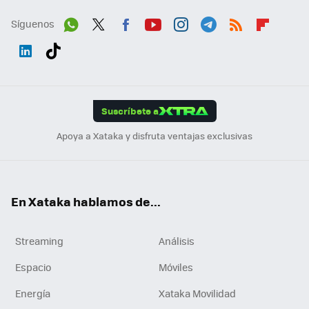
Síguenos
Wh
Twit
Fac
You
Inst
Tele
RSS
Flip
ats
ter
ebo
tub
agr
gra
boa
Link
Tikt
App
ok
e
am
m
rd
edI
ok
Suscríbete a
n
Apoya a Xataka y disfruta ventajas exclusivas
En Xataka hablamos de...
Streaming
Análisis
Espacio
Móviles
Energía
Xataka Movilidad