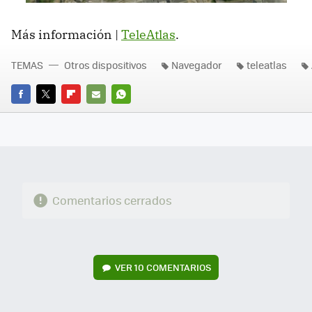
Más información |
TeleAtlas
.
TEMAS
Otros dispositivos
Navegador
teleatlas
FACEBOOK
TWITTER
FLIPBOARD
E-
WHATSAPP
MAIL
Comentarios cerrados
VER
10 COMENTARIOS