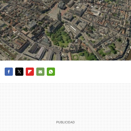
FACEBOOK
TWITTER
FLIPBOARD
E-
WHATSAPP
MAIL