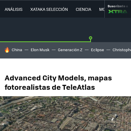
Suscríbete a
ANÁLISIS
XATAKA SELECCIÓN
CIENCIA
MOVILIDAD
HOY SE HABLA DE
China
Elon Musk
Generación Z
Eclipse
Christoph
Advanced City Models, mapas
fotorealistas de TeleAtlas