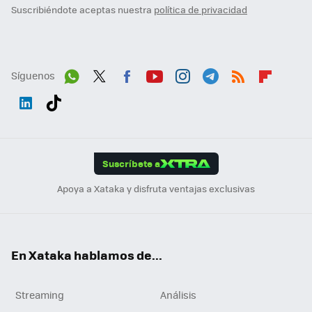
Suscribiéndote aceptas nuestra
política de privacidad
Síguenos
Wh
Twit
Fac
You
Inst
Tele
RSS
Flip
ats
ter
ebo
tub
agr
gra
boa
Link
Tikt
App
ok
e
am
m
rd
edI
ok
Suscríbete a
n
Apoya a Xataka y disfruta ventajas exclusivas
En Xataka hablamos de...
Streaming
Análisis