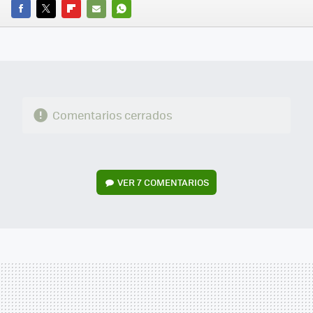
FACEBOOK
TWITTER
FLIPBOARD
E-
WHATSAPP
MAIL
Comentarios cerrados
VER
7 COMENTARIOS