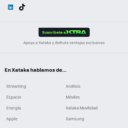
Wh
Twit
Fac
You
Inst
Tele
RSS
Flip
ats
ter
ebo
tub
agr
gra
boa
Link
Tikt
App
ok
e
am
m
rd
edI
ok
Suscríbete a
n
Apoya a Xataka y disfruta ventajas exclusivas
En Xataka hablamos de...
Streaming
Análisis
Espacio
Móviles
Energía
Xataka Movilidad
Apple
Samsung