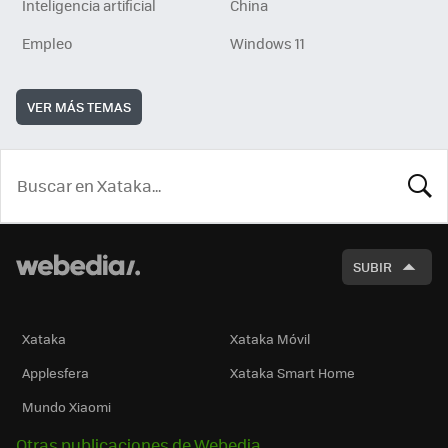
Inteligencia artificial
China
Empleo
Windows 11
VER MÁS TEMAS
BUSCA
SUBIR
Xataka
Xataka Móvil
Applesfera
Xataka Smart Home
Mundo Xiaomi
Otras publicaciones de Webedia