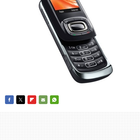
FACEBOOK
TWITTER
FLIPBOARD
E-
WHATSAPP
MAIL