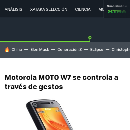
Suscríbete a
ANÁLISIS
XATAKA SELECCIÓN
CIENCIA
MOVILIDAD
HOY SE HABLA DE
China
Elon Musk
Generación Z
Eclipse
Christoph
Motorola MOTO W7 se controla a
través de gestos