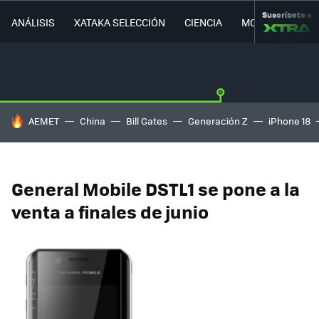
Suscríbete a
ANÁLISIS
XATAKA SELECCIÓN
CIENCIA
MOVILIDAD
HOY SE HABLA DE
AEMET
China
Bill Gates
Generación Z
iPhone 18
General Mobile DSTL1 se pone a la
venta a finales de junio