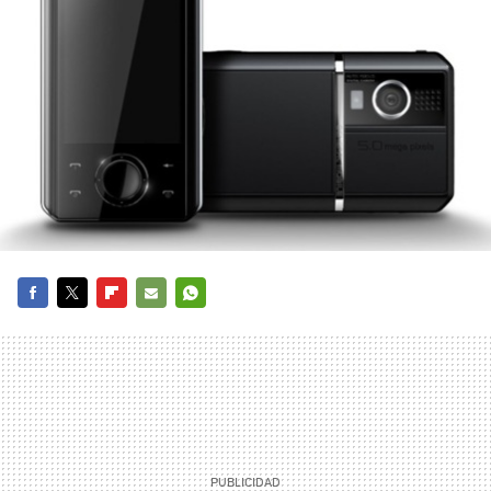
FACEBOOK
TWITTER
FLIPBOARD
E-
WHATSAPP
MAIL