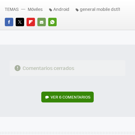
TEMAS
Móviles
Android
general mobile dstl1
FACEBOOK
TWITTER
FLIPBOARD
E-
WHATSAPP
MAIL
Comentarios cerrados
VER
6 COMENTARIOS