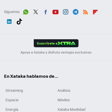
Síguenos
Wh
Twit
Fac
You
Inst
Tele
RSS
Flip
ats
ter
ebo
tub
agr
gra
boa
Link
Tikt
App
ok
e
am
m
rd
edI
ok
Suscríbete a
n
Apoya a Xataka y disfruta ventajas exclusivas
En Xataka hablamos de...
Streaming
Análisis
Espacio
Móviles
Energía
Xataka Movilidad