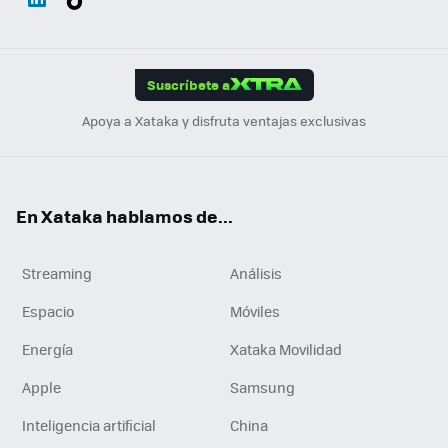
ats
ter
ebo
tub
agr
gra
boa
Link
Tikt
App
ok
e
am
m
rd
edI
ok
Suscríbete a
n
Apoya a Xataka y disfruta ventajas exclusivas
En Xataka hablamos de...
Streaming
Análisis
Espacio
Móviles
Energía
Xataka Movilidad
Apple
Samsung
Inteligencia artificial
China