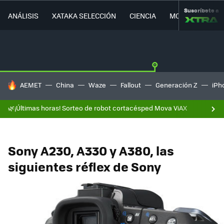
Suscríbete a
ANÁLISIS
XATAKA SELECCIÓN
CIENCIA
MOVILIDAD
HOY SE HABLA DE
AEMET
China
Waze
Fallout
Generación Z
iPh
🌿¡Últimas horas! Sorteo de robot cortacésped Mova ViAX
Sony A230, A330 y A380, las
siguientes réflex de Sony