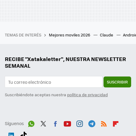
TEMAS DE INTERÉS
Mejores moviles 2026
Claude
Androi
RECIBE "Xatakaletter", NUESTRA NEWSLETTER
SEMANAL
SUSCRIBIR
Suscribiéndote aceptas nuestra
política de privacidad
Síguenos
Wh
Twit
Fac
You
Inst
Tele
RSS
Flip