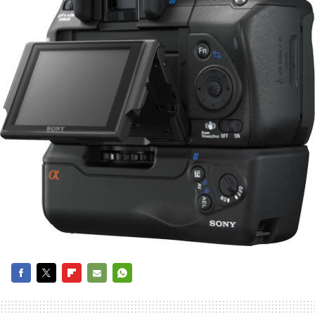
FACEBOOK
TWITTER
FLIPBOARD
E-
WHATSAPP
MAIL