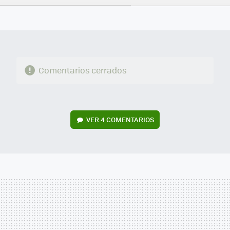
FACEBOOK
TWITTER
FLIPBOARD
E-
WHATSAPP
MAIL
Comentarios cerrados
VER
4 COMENTARIOS