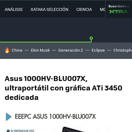
Suscríbete a
ANÁLISIS
XATAKA SELECCIÓN
CIENCIA
MOVILIDAD
HOY SE HABLA DE
China
Elon Musk
Generación Z
Eclipse
Christoph
Asus 1000HV-BLU007X,
ultraportátil con gráfica ATi 3450
dedicada