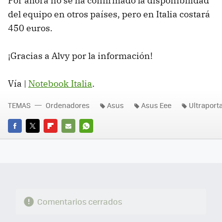
Por ahora no se ha confirmado la disponibilidad
del equipo en otros países, pero en Italia costará
450 euros.
¡Gracias a Alvy por la información!
Vía |
Notebook Italia
.
TEMAS
Ordenadores
Asus
Asus Eee
Ultraporta
FACEBOOK
TWITTER
FLIPBOARD
E-
WHATSAPP
MAIL
Comentarios cerrados