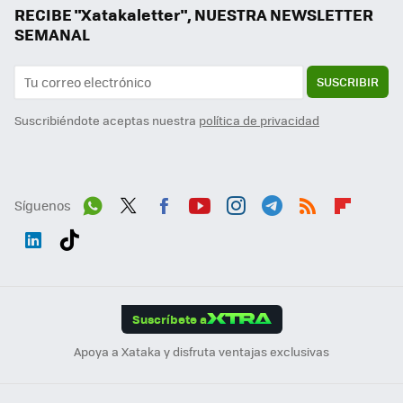
RECIBE "Xatakaletter", NUESTRA NEWSLETTER
SEMANAL
SUSCRIBIR
Suscribiéndote aceptas nuestra
política de privacidad
Síguenos
Wh
Twit
Fac
You
Inst
Tele
RSS
Flip
ats
ter
ebo
tub
agr
gra
boa
Link
Tikt
App
ok
e
am
m
rd
edI
ok
Suscríbete a
n
Apoya a Xataka y disfruta ventajas exclusivas