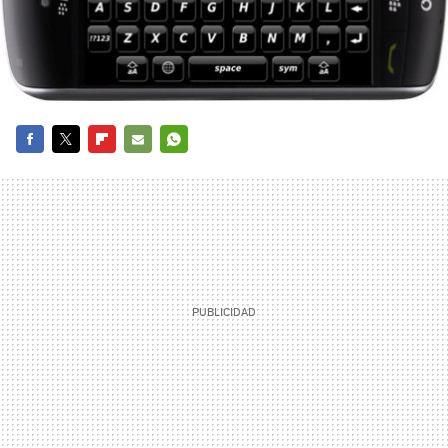
FACEBOOK
TWITTER
FLIPBOARD
E-
WHATSAPP
MAIL