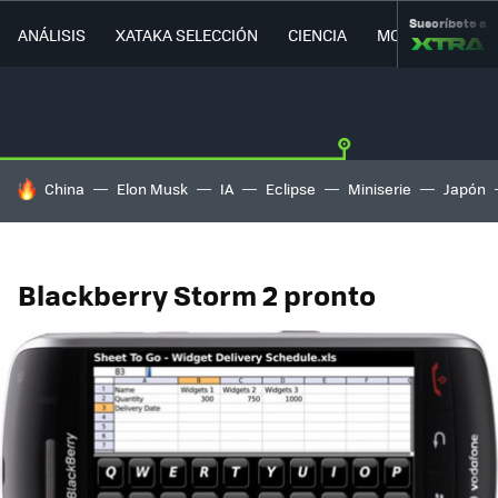
Suscríbete a
ANÁLISIS
XATAKA SELECCIÓN
CIENCIA
MOVILIDAD
HOY SE HABLA DE
China
Elon Musk
IA
Eclipse
Miniserie
Japón
Blackberry Storm 2 pronto