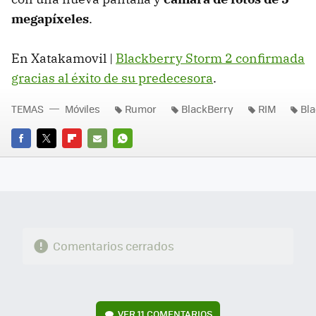
megapíxeles
.
En Xatakamovil |
Blackberry Storm 2 confirmada
gracias al éxito de su predecesora
.
TEMAS
Móviles
Rumor
BlackBerry
RIM
Bl
FACEBOOK
TWITTER
FLIPBOARD
E-
WHATSAPP
MAIL
Comentarios cerrados
VER
11 COMENTARIOS