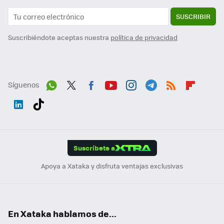
SUSCRIBIR
Suscribiéndote aceptas nuestra
política de privacidad
Síguenos
Wh
Twit
Fac
You
Inst
Tele
RSS
Flip
ats
ter
ebo
tub
agr
gra
boa
Link
Tikt
App
ok
e
am
m
rd
edI
ok
Suscríbete a
n
Apoya a Xataka y disfruta ventajas exclusivas
En Xataka hablamos de...