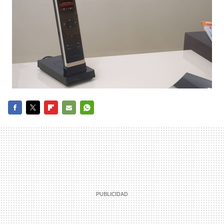
FACEBOOK
TWITTER
FLIPBOARD
E-
WHATSAPP
MAIL