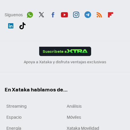
Síguenos
Wh
Twit
Fac
You
Inst
Tele
RSS
Flip
ats
ter
ebo
tub
agr
gra
boa
Link
Tikt
App
ok
e
am
m
rd
edI
ok
Suscríbete a
n
Apoya a Xataka y disfruta ventajas exclusivas
En Xataka hablamos de...
Streaming
Análisis
Espacio
Móviles
Energía
Xataka Movilidad