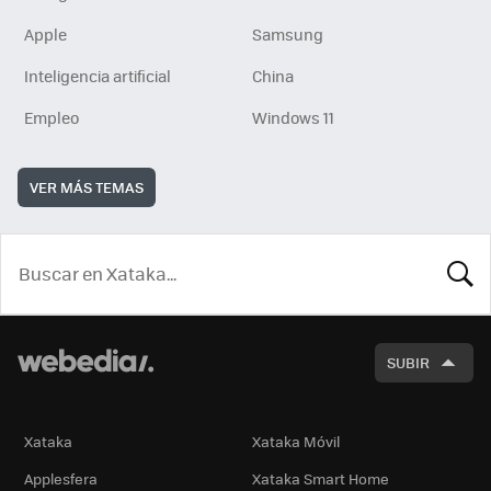
Apple
Samsung
Inteligencia artificial
China
Empleo
Windows 11
VER MÁS TEMAS
BUSCA
SUBIR
Xataka
Xataka Móvil
Applesfera
Xataka Smart Home