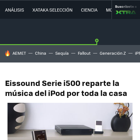
Suscríbete a
ANÁLISIS
XATAKA SELECCIÓN
CIENCIA
MOVILIDAD
HOY SE HABLA DE
AEMET
China
Sequía
Fallout
Generación Z
iP
Eissound Serie i500 reparte la
música del iPod por toda la casa