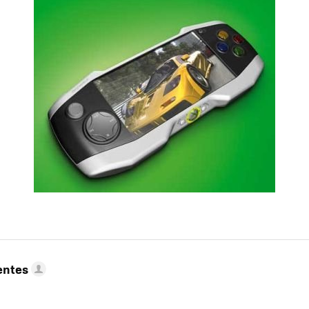
entes