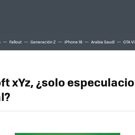
a
Fallout
Generación Z
iPhone 18
Arabia Saudí
GTA VI
ft xYz, ¿solo especulaci
l?