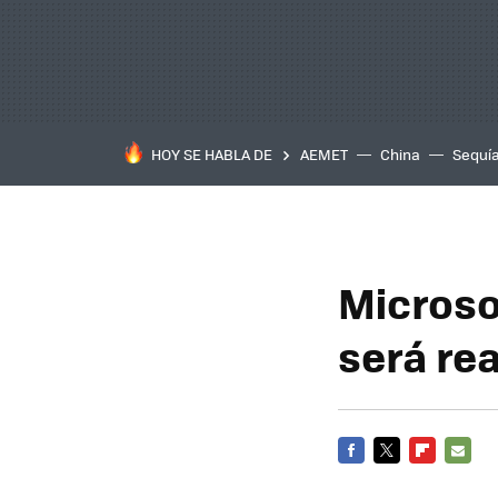
HOY SE HABLA DE
AEMET
China
Sequí
Microso
será rea
FACEBOOK
TWITTER
FLIPBOARD
E-