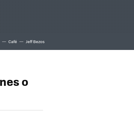
Café
Jeff Bezos
ones o