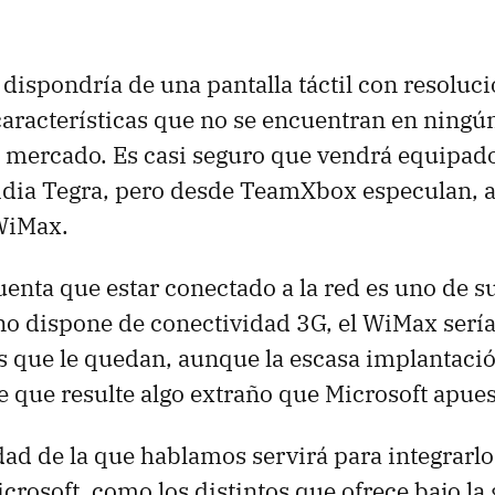
dispondría de una pantalla táctil con resoluc
características que no se encuentran en ningú
l mercado. Es casi seguro que vendrá equipado
idia Tegra, pero desde TeamXbox especulan, a
WiMax.
enta que estar conectado a la red es uno de s
no dispone de conectividad 3G, el WiMax sería
 que le quedan, aunque la escasa implantació
e que resulte algo extraño que Microsoft apuest
dad de la que hablamos servirá para integrarlo
icrosoft, como los distintos que ofrece bajo la