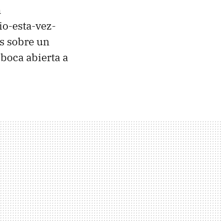
n
io-esta-vez-
es sobre un
 boca abierta a