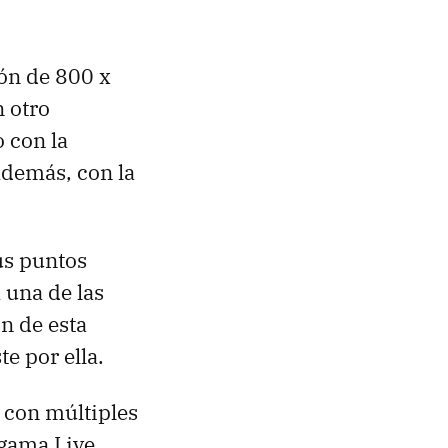
ión de 800 x
n otro
 con la
demás, con la
us puntos
 una de las
n de esta
e por ella.
 con múltiples
 gama Live.