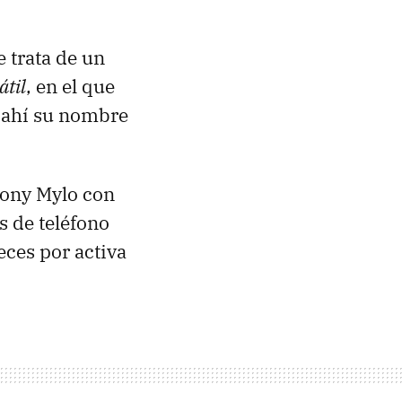
e trata de un
átil
, en el que
e ahí su nombre
Sony Mylo con
s de teléfono
eces por activa