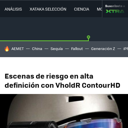
Suscríbete a
ANÁLISIS
XATAKA SELECCIÓN
CIENCIA
MOVILIDAD
HOY SE HABLA DE
AEMET
China
Sequía
Fallout
Generación Z
iP
Escenas de riesgo en alta
definición con VholdR ContourHD