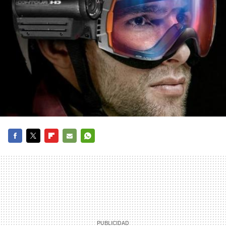
FACEBOOK
TWITTER
FLIPBOARD
E-
WHATSAPP
MAIL