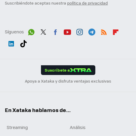
Suscribiéndote aceptas nuestra
política de privacidad
Síguenos
Wh
Twit
Fac
You
Inst
Tele
RSS
Flip
ats
ter
ebo
tub
agr
gra
boa
Link
Tikt
App
ok
e
am
m
rd
edI
ok
Suscríbete a
n
Apoya a Xataka y disfruta ventajas exclusivas
En Xataka hablamos de...
Streaming
Análisis