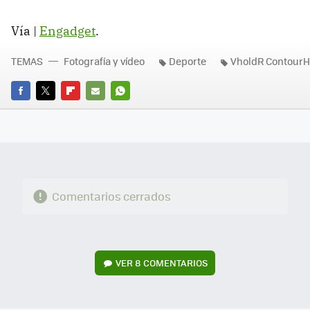
Vía |
Engadget
.
TEMAS
Fotografía y vídeo
Deporte
VholdR Contour
FACEBOOK
TWITTER
FLIPBOARD
E-
WHATSAPP
MAIL
Comentarios cerrados
VER
8 COMENTARIOS