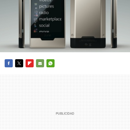
FACEBOOK
TWITTER
FLIPBOARD
E-
WHATSAPP
MAIL