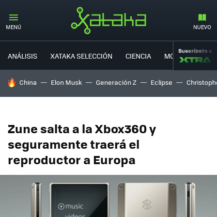
MENÚ
NUEVO
Suscríbete a
ANÁLISIS
XATAKA SELECCIÓN
CIENCIA
MOVILIDAD
HOY SE HABLA DE
China
Elon Musk
Generación Z
Eclipse
Christoph
Zune salta a la Xbox360 y
seguramente traerá el
reproductor a Europa