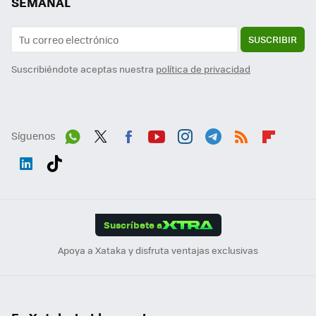
SEMANAL
SUSCRIBIR
Suscribiéndote aceptas nuestra
política de privacidad
Síguenos
Wh
Twit
Fac
You
Inst
Tele
RSS
Flip
ats
ter
ebo
tub
agr
gra
boa
Link
Tikt
App
ok
e
am
m
rd
edI
ok
Suscríbete a
n
Apoya a Xataka y disfruta ventajas exclusivas