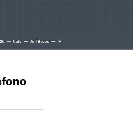
S26
Café
Jeff Bezos
IA
éfono