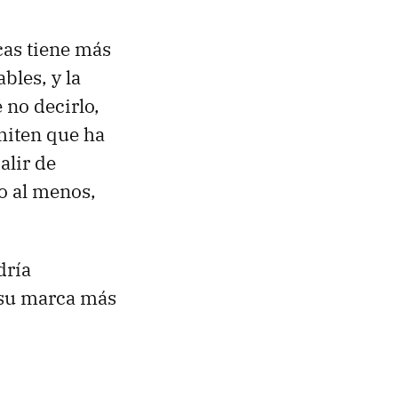
cas tiene más
les, y la
 no decirlo,
miten que ha
alir de
 o al menos,
dría
 su marca más