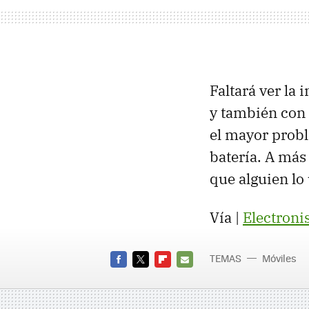
Faltará ver la 
y también con 
el mayor probl
batería. A más
que alguien lo 
Vía |
Electroni
TEMAS
Móviles
FACEBOOK
TWITTER
FLIPBOARD
E-
MAIL