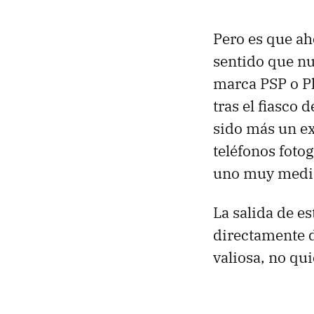
Pero es que ah
sentido que n
marca PSP o Pl
tras el fiasco d
sido más un ex
teléfonos foto
uno muy mediá
La salida de e
directamente d
valiosa, no qu