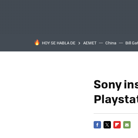
HOY SE HABLA DE
AEMET
China
Bill Ga
Sony in
Playsta
FACEBOOK
TWITTER
FLIPBOARD
E-