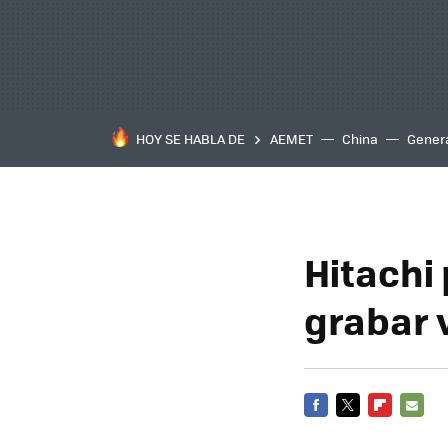
HOY SE HABLA DE
AEMET
China
Gener
Hitachi
grabar 
FACEBOOK
TWITTER
FLIPBOARD
E-