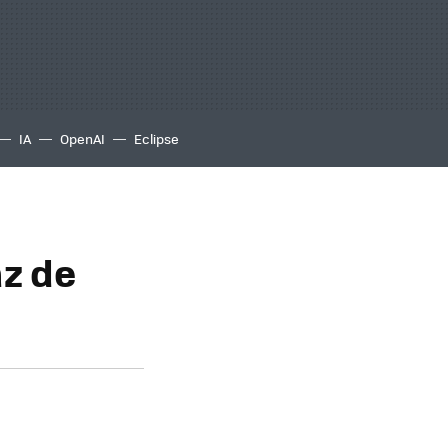
IA
OpenAI
Eclipse
az de