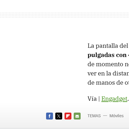
La pantalla de
pulgadas con 
de momento no
ver en la dist
de manos de ot
Vía |
Engadget
.
TEMAS
Móviles
FACEBOOK
TWITTER
FLIPBOARD
E-