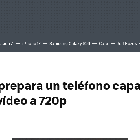
ación Z
iPhone 17
Samsung Galaxy S26
Café
Jeff Bezos
 prepara un teléfono cap
vídeo a 720p