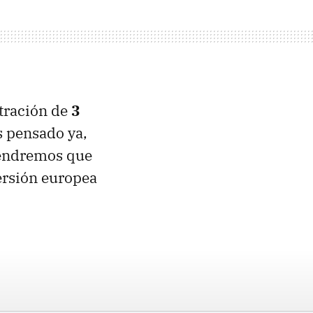
ltración de
3
 pensado ya,
tendremos que
versión europea