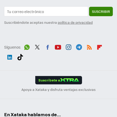
SUSCRIBIR
Suscribiéndote aceptas nuestra
política de privacidad
Síguenos
Wh
Twit
Fac
You
Inst
Tele
RSS
Flip
ats
ter
ebo
tub
agr
gra
boa
Link
Tikt
App
ok
e
am
m
rd
edI
ok
Suscríbete a
n
Apoya a Xataka y disfruta ventajas exclusivas
En Xataka hablamos de...