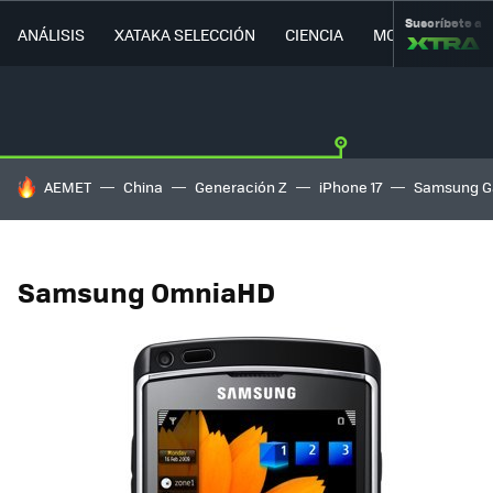
Suscríbete a
ANÁLISIS
XATAKA SELECCIÓN
CIENCIA
MOVILIDAD
HOY SE HABLA DE
AEMET
China
Generación Z
iPhone 17
Samsung G
Samsung OmniaHD