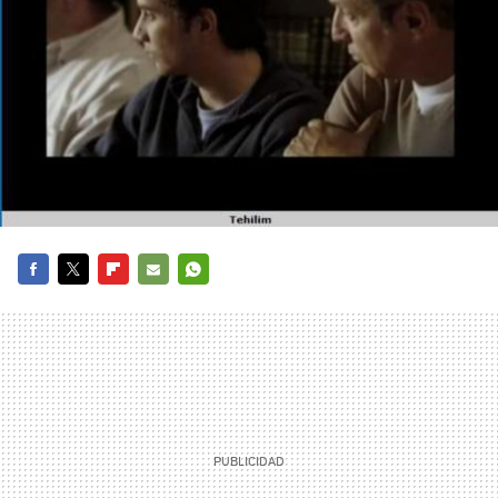
FACEBOOK
TWITTER
FLIPBOARD
E-
WHATSAPP
MAIL