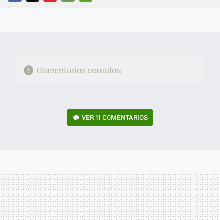
FACEBOOK
TWITTER
FLIPBOARD
E-
WHATSAPP
MAIL
Comentarios cerrados
VER
11 COMENTARIOS