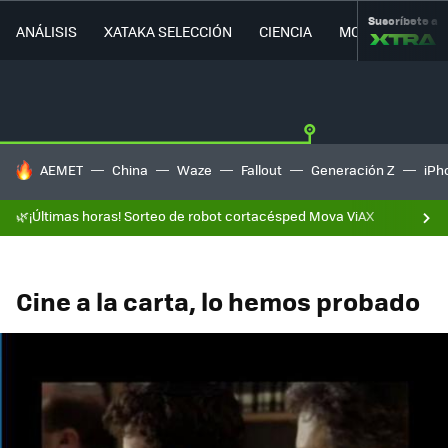
Suscríbete a
ANÁLISIS
XATAKA SELECCIÓN
CIENCIA
MOVILIDAD
HOY SE HABLA DE
AEMET
China
Waze
Fallout
Generación Z
iPh
🌿¡Últimas horas! Sorteo de robot cortacésped Mova ViAX
Cine a la carta, lo hemos probado