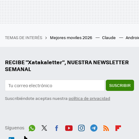
TEMAS DE INTERÉS
Mejores moviles 2026
Claude
Androi
RECIBE "Xatakaletter", NUESTRA NEWSLETTER
SEMANAL
SUSCRIBIR
Suscribiéndote aceptas nuestra
política de privacidad
Síguenos
Wh
Twit
Fac
You
Inst
Tele
RSS
Flip