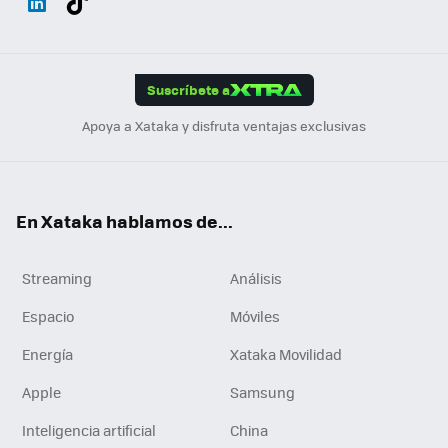
ats
ter
ebo
tub
agr
gra
boa
Link
Tikt
App
ok
e
am
m
rd
edI
ok
Suscríbete a
n
Apoya a Xataka y disfruta ventajas exclusivas
En Xataka hablamos de...
Streaming
Análisis
Espacio
Móviles
Energía
Xataka Movilidad
Apple
Samsung
Inteligencia artificial
China