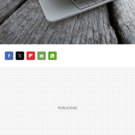
FACEBOOK
TWITTER
FLIPBOARD
E-
WHATSAPP
MAIL