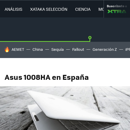
Suscríbete a
ANÁLISIS
XATAKA SELECCIÓN
CIENCIA
MOVILIDAD
HOY SE HABLA DE
AEMET
China
Sequía
Fallout
Generación Z
iP
Asus 1008HA en España