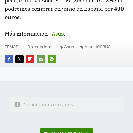
peso, el nuevo Asus Eee PC Seashell 1008HA lo
podremos comprar en junio en España por
400
euros
.
Más información |
Asus
.
TEMAS
Ordenadores
Asus
Asus 1008HA
FACEBOOK
TWITTER
FLIPBOARD
E-
WHATSAPP
MAIL
Comentarios cerrados
VER
13 COMENTARIOS