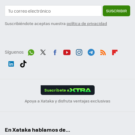
SUSCRIBIR
Suscribiéndote aceptas nuestra
política de privacidad
Síguenos
Wh
Twit
Fac
You
Inst
Tele
RSS
Flip
ats
ter
ebo
tub
agr
gra
boa
Link
Tikt
App
ok
e
am
m
rd
edI
ok
Suscríbete a
n
Apoya a Xataka y disfruta ventajas exclusivas
En Xataka hablamos de...