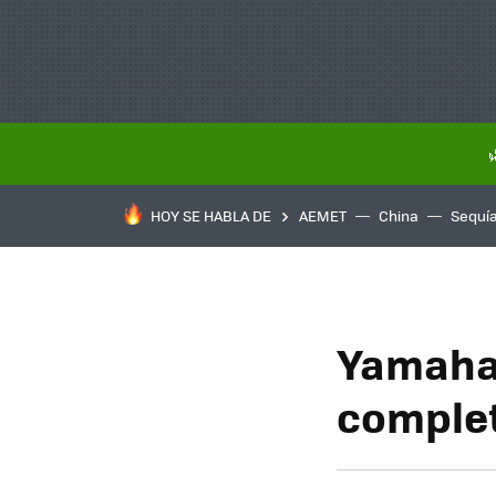
HOY SE HABLA DE
AEMET
China
Sequí
Yamaha 
complet