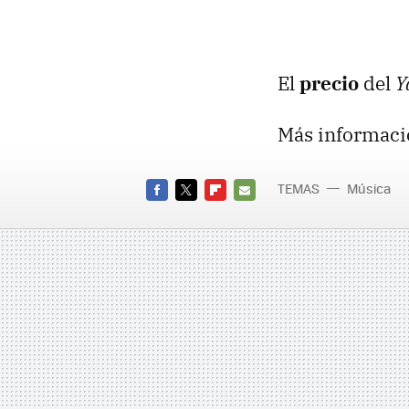
El
precio
del
Y
Más informaci
TEMAS
Música
FACEBOOK
TWITTER
FLIPBOARD
E-
MAIL