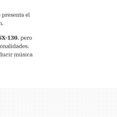
 presenta el
n.
SX-130
, pero
ionalidades.
oducir música