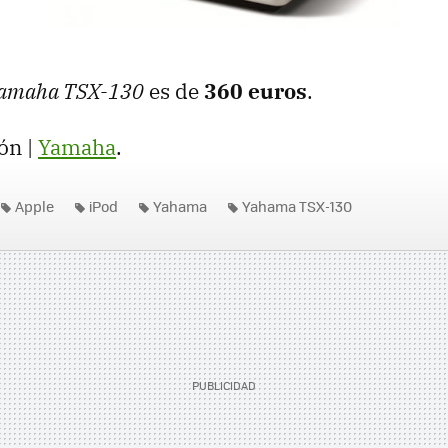
amaha TSX-130
es de
360 euros
.
ón |
Yamaha
.
Apple
iPod
Yahama
Yahama TSX-130