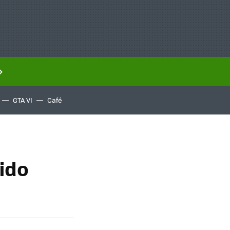
GTA VI
Café
ido