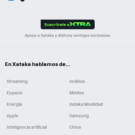
ats
ter
ebo
tub
agr
gra
boa
Link
Tikt
App
ok
e
am
m
rd
edI
ok
Suscríbete a
n
Apoya a Xataka y disfruta ventajas exclusivas
En Xataka hablamos de...
Streaming
Análisis
Espacio
Móviles
Energía
Xataka Movilidad
Apple
Samsung
Inteligencia artificial
China