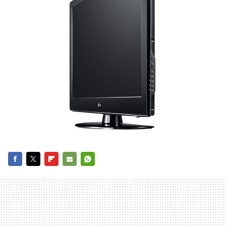
FACEBOOK
TWITTER
FLIPBOARD
E-
WHATSAPP
MAIL