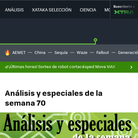
Suscríbete a
ANÁLISIS
XATAKA SELECCIÓN
CIENCIA
MOVILIDAD
HOY SE HABLA DE
AEMET
China
Sequía
Waze
Fallout
Generació
🌿¡Últimas horas! Sorteo de robot cortacésped Mova ViAX
Análisis y especiales de la
semana 70