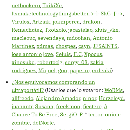
netbookero
,
TxikiXe
,
ltsmaketechnologythingsbetter
,
>-]~SkG~[-->
,
Virulox
,
Artzaik
,
jokinperea
,
drakon
,
Remachutez
,
Txotxolo
,
jacastelao
,
xluis_vkx
,
macleouc
,
sevendays
,
mdoohan
,
Antonio
Martínez
,
xdmas
,
chospes
,
cayn
,
JFSAINTS
,
jose antonio jove
,
Seluis
,
ILC
,
Xpocus
,
xinosuke
,
robertoclg
,
sergy_03
,
zakia
rodriguez
,
Miquel
,
gon
,
paperro
,
erdeaki
)
¿Nos equivocamos comprando un
ultraportátil?
(Usarios que lo votaron:
WoRMs
,
allfreedo
,
Alejandro Amador
,
ninor
,
Herzeleyd
,
juanantr
,
Susana
,
freekmon
,
fiestero
,
A
Chance To Be Free
,
SergiO_P
, *
terror_onion-
zombie
,
delNorte
,