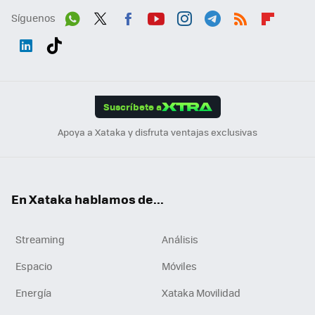
Síguenos
Wh
Twit
Fac
You
Inst
Tele
RSS
Flip
ats
ter
ebo
tub
agr
gra
boa
Link
Tikt
App
ok
e
am
m
rd
edI
ok
Suscríbete a
n
Apoya a Xataka y disfruta ventajas exclusivas
En Xataka hablamos de...
Streaming
Análisis
Espacio
Móviles
Energía
Xataka Movilidad