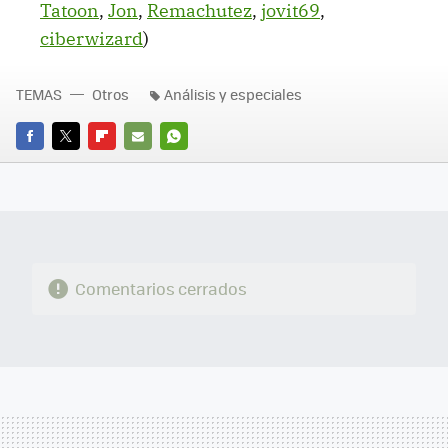
Tatoon
,
Jon
,
Remachutez
,
jovit69
,
ciberwizard
)
TEMAS
Otros
Análisis y especiales
FACEBOOK
TWITTER
FLIPBOARD
E-
WHATSAPP
MAIL
Comentarios cerrados