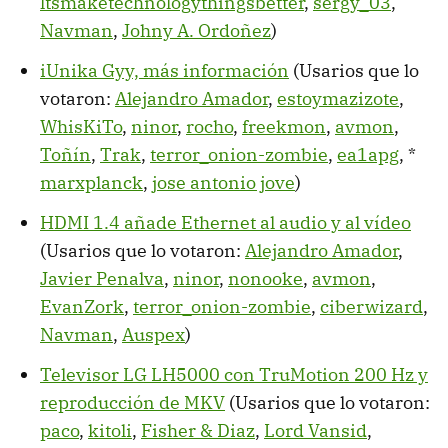
ltsmaketechnologythingsbetter
,
sergy_03
,
Navman
,
Johny A. Ordoñez
)
iUnika Gyy, más información
(Usarios que lo
votaron:
Alejandro Amador
,
estoymazizote
,
WhisKiTo
,
ninor
,
rocho
,
freekmon
,
avmon
,
Toñín
,
Trak
,
terror_onion-zombie
,
ea1apg
, *
marxplanck
,
jose antonio jove
)
HDMI 1.4 añade Ethernet al audio y al vídeo
(Usarios que lo votaron:
Alejandro Amador
,
Javier Penalva
,
ninor
,
nonooke
,
avmon
,
EvanZork
,
terror_onion-zombie
,
ciberwizard
,
Navman
,
Auspex
)
Televisor LG LH5000 con TruMotion 200 Hz y
reproducción de MKV
(Usarios que lo votaron:
paco
,
kitoli
,
Fisher & Diaz
,
Lord Vansid
,