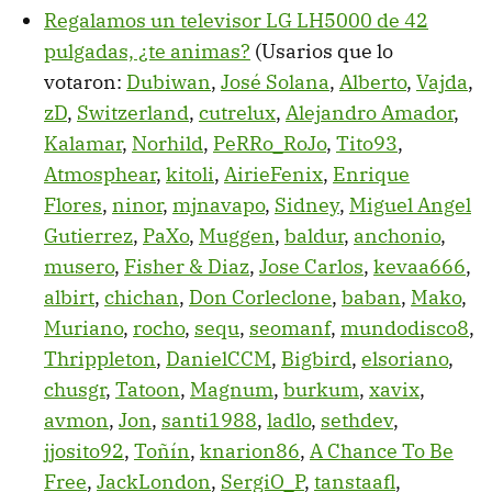
Regalamos un televisor LG LH5000 de 42
pulgadas, ¿te animas?
(Usarios que lo
votaron:
Dubiwan
,
José Solana
,
Alberto
,
Vajda
,
zD
,
Switzerland
,
cutrelux
,
Alejandro Amador
,
Kalamar
,
Norhild
,
PeRRo_RoJo
,
Tito93
,
Atmosphear
,
kitoli
,
AirieFenix
,
Enrique
Flores
,
ninor
,
mjnavapo
,
Sidney
,
Miguel Angel
Gutierrez
,
PaXo
,
Muggen
,
baldur
,
anchonio
,
musero
,
Fisher & Diaz
,
Jose Carlos
,
kevaa666
,
albirt
,
chichan
,
Don Corleclone
,
baban
,
Mako
,
Muriano
,
rocho
,
sequ
,
seomanf
,
mundodisco8
,
Thrippleton
,
DanielCCM
,
Bigbird
,
elsoriano
,
chusgr
,
Tatoon
,
Magnum
,
burkum
,
xavix
,
avmon
,
Jon
,
santi1988
,
ladlo
,
sethdev
,
jjosito92
,
Toñín
,
knarion86
,
A Chance To Be
Free
,
JackLondon
,
SergiO_P
,
tanstaafl
,