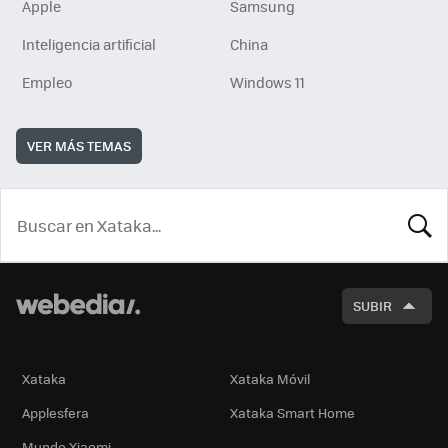
Apple
Samsung
Inteligencia artificial
China
Empleo
Windows 11
VER MÁS TEMAS
BUSCA
SUBIR
Xataka
Xataka Móvil
Applesfera
Xataka Smart Home
Mundo Xiaomi