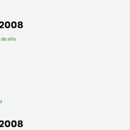
 2008
n de año
9
 2008