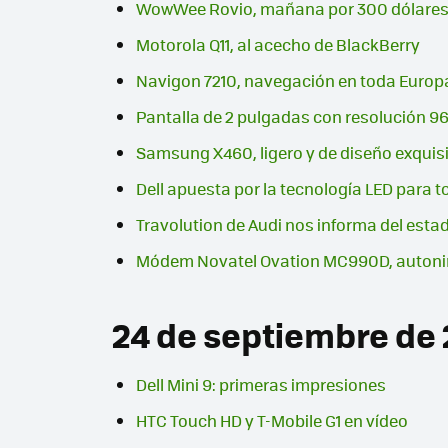
WowWee Rovio, mañana por 300 dólare
Motorola Q11, al acecho de BlackBerry
Navigon 7210, navegación en toda Europ
Pantalla de 2 pulgadas con resolución 9
Samsung X460, ligero y de diseño exquis
Dell apuesta por la tecnología LED para t
Travolution de Audi nos informa del esta
Módem Novatel Ovation MC990D, autoni
24 de septiembre de
Dell Mini 9: primeras impresiones
HTC Touch HD y T-Mobile G1 en vídeo