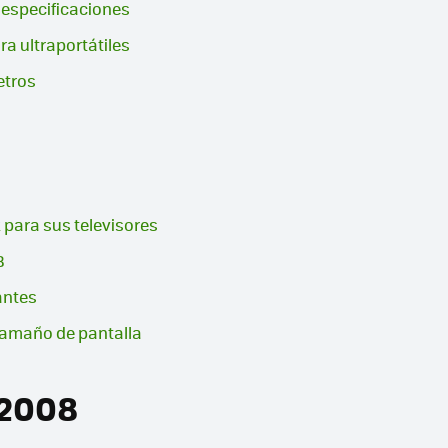
 especificaciones
a ultraportátiles
etros
para sus televisores
B
 antes
 tamaño de pantalla
 2008