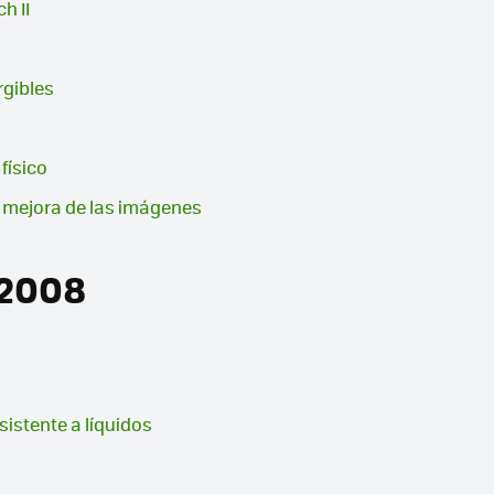
h II
rgibles
físico
 mejora de las imágenes
 2008
sistente a líquidos