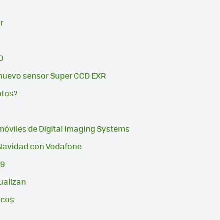
r
D
n nuevo sensor Super CCD EXR
ntos?
móviles de Digital Imaging Systems
 Navidad con Vodafone
 9
ualizan
icos