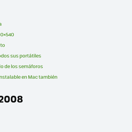
s
a
60×540
ito
odos sus portátiles
do de los semáforos
nstalable en Mac también
 2008