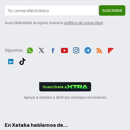
SUSCRIBIR
Suscribiéndote aceptas nuestra
política de privacidad
Síguenos
Wh
Twit
Fac
You
Inst
Tele
RSS
Flip
ats
ter
ebo
tub
agr
gra
boa
Link
Tikt
App
ok
e
am
m
rd
edI
ok
Suscríbete a
n
Apoya a Xataka y disfruta ventajas exclusivas
En Xataka hablamos de...