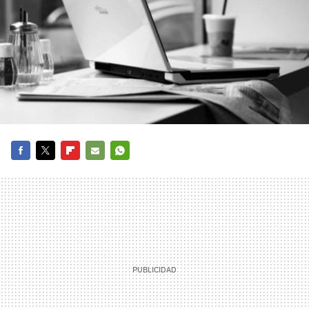
FACEBOOK
TWITTER
FLIPBOARD
E-
WHATSAPP
MAIL