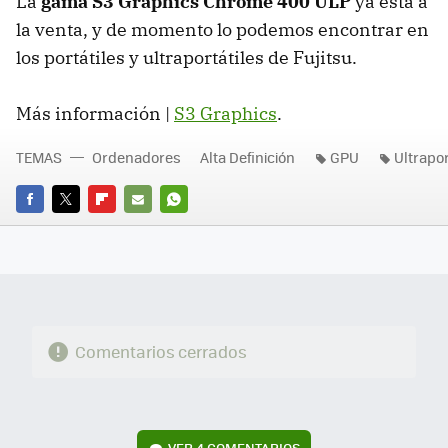
La
gama S3 Graphics Chrome 400 ULP
ya está a
la venta, y de momento lo podemos encontrar en
los portátiles y ultraportátiles de Fujitsu.
Más información |
S3 Graphics
.
TEMAS
Ordenadores
Alta Definición
GPU
Ultrapor
FACEBOOK
TWITTER
FLIPBOARD
E-
WHATSAPP
MAIL
Comentarios cerrados
VER
4 COMENTARIOS