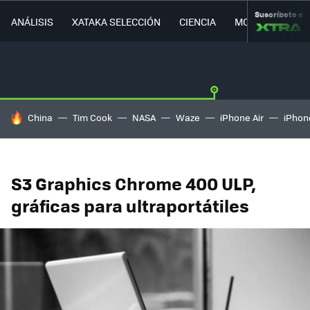
Suscríbete a
ANÁLISIS
XATAKA SELECCIÓN
CIENCIA
MOVILIDAD
HOY SE HABLA DE
China
Tim Cook
NASA
Waze
iPhone Air
iPhone
S3 Graphics Chrome 400 ULP,
gráficas para ultraportátiles