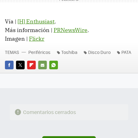
Vía |
[H] Enthusiast
.
Más información |
PRNewsWire
.
Imagen |
Flickr
TEMAS
Periféricos
Toshiba
Disco Duro
PATA
FACEBOOK
TWITTER
FLIPBOARD
E-
WHATSAPP
MAIL
Comentarios cerrados