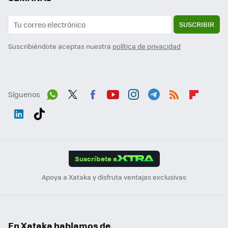
SUSCRIBIR
Suscribiéndote aceptas nuestra
política de privacidad
Síguenos
Wh
Twit
Fac
You
Inst
Tele
RSS
Flip
ats
ter
ebo
tub
agr
gra
boa
Link
Tikt
App
ok
e
am
m
rd
edI
ok
Suscríbete a
n
Apoya a Xataka y disfruta ventajas exclusivas
En Xataka hablamos de...