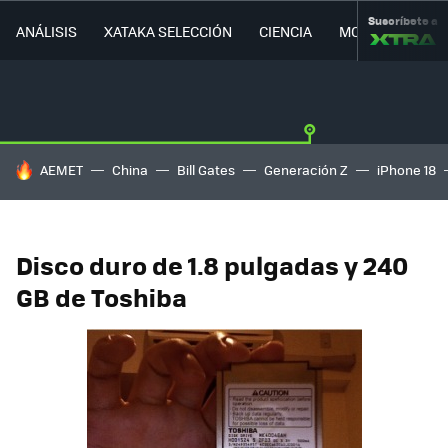
Suscríbete a
ANÁLISIS
XATAKA SELECCIÓN
CIENCIA
MOVILIDAD
HOY SE HABLA DE
AEMET
China
Bill Gates
Generación Z
iPhone 18
Disco duro de 1.8 pulgadas y 240
GB de Toshiba