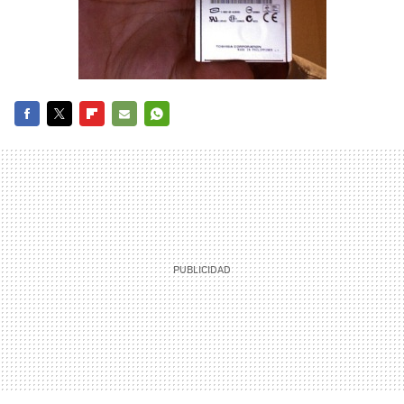
FACEBOOK
TWITTER
FLIPBOARD
E-
WHATSAPP
MAIL