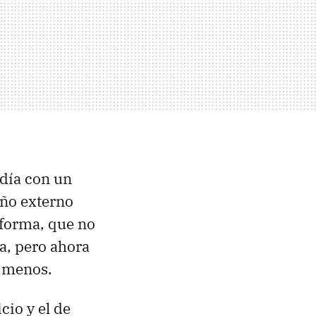
ndía con un
seño externo
 forma, que no
a, pero ahora
e menos.
cio y el de