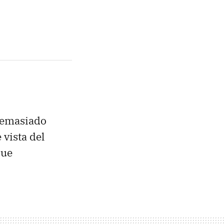
demasiado
 vista del
que