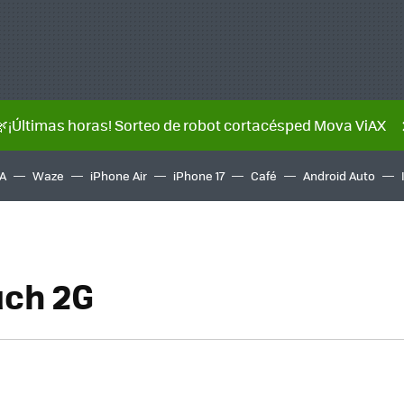
🌿¡Últimas horas! Sorteo de robot cortacésped Mova ViAX
A
Waze
iPhone Air
iPhone 17
Café
Android Auto
uch 2G