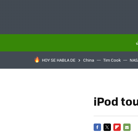
HOY SE HABLA DE
China
Tim Cook
NAS
iPod to
FACEBOOK
TWITTER
FLIPBOARD
E-