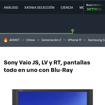
Suscríbete a
ANÁLISIS
XATAKA SELECCIÓN
CIENCIA
MOVILIDAD
HOY SE HABLA DE
AEMET
China
Generación Z
iPhone 17
Samsung G
Sony Vaio JS, LV y RT, pantallas
todo en uno con Blu-Ray