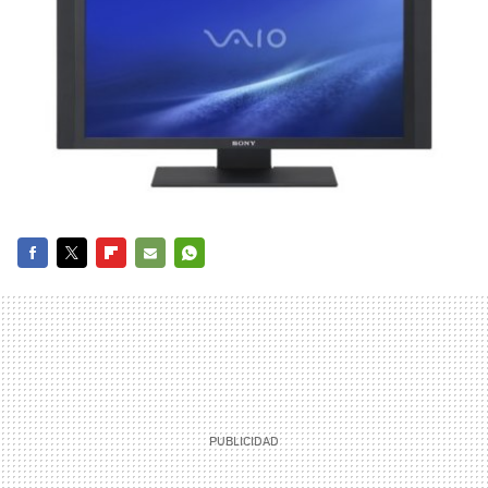
FACEBOOK
TWITTER
FLIPBOARD
E-
WHATSAPP
MAIL