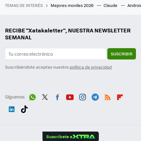
TEMAS DE INTERÉS
Mejores moviles 2026
Claude
Androi
RECIBE "Xatakaletter", NUESTRA NEWSLETTER
SEMANAL
SUSCRIBIR
Suscribiéndote aceptas nuestra
política de privacidad
Síguenos
Wh
Twit
Fac
You
Inst
Tele
RSS
Flip
ats
ter
ebo
tub
agr
gra
boa
Link
Tikt
App
ok
e
am
m
rd
edI
ok
Suscríbete a
n