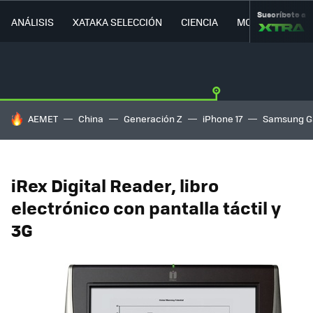
Suscríbete a
ANÁLISIS
XATAKA SELECCIÓN
CIENCIA
MOVILIDAD
HOY SE HABLA DE
AEMET
China
Generación Z
iPhone 17
Samsung G
iRex Digital Reader, libro
electrónico con pantalla táctil y
3G