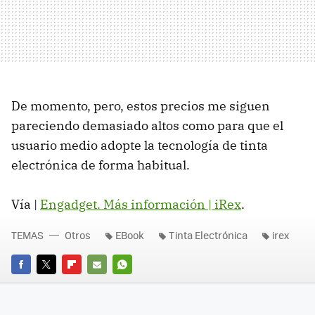
De momento, pero, estos precios me siguen
pareciendo demasiado altos como para que el
usuario medio adopte la tecnología de tinta
electrónica de forma habitual.
Vía |
Engadget
. Más información |
iRex
.
TEMAS
Otros
EBook
Tinta Electrónica
irex
FACEBOOK
TWITTER
FLIPBOARD
E-
WHATSAPP
MAIL