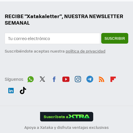
RECIBE "Xatakaletter", NUESTRA NEWSLETTER
SEMANAL
SUSCRIBIR
Suscribiéndote aceptas nuestra
política de privacidad
Síguenos
Wh
Twit
Fac
You
Inst
Tele
RSS
Flip
ats
ter
ebo
tub
agr
gra
boa
Link
Tikt
App
ok
e
am
m
rd
edI
ok
Suscríbete a
n
Apoya a Xataka y disfruta ventajas exclusivas