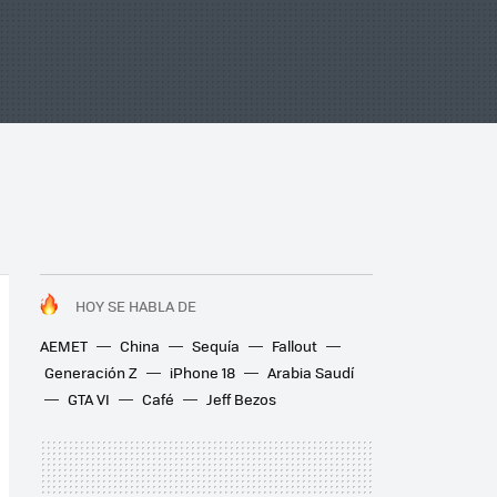
HOY SE HABLA DE
AEMET
China
Sequía
Fallout
Generación Z
iPhone 18
Arabia Saudí
GTA VI
Café
Jeff Bezos