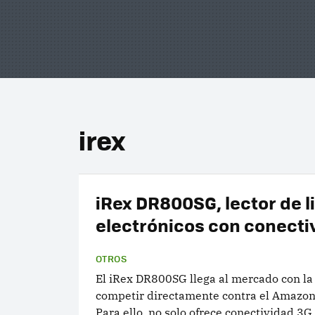
irex
iRex DR800SG, lector de l
electrónicos con conecti
OTROS
El iRex DR800SG llega al mercado con la
competir directamente contra el Amazon
Para ello, no solo ofrece conectividad 3G,