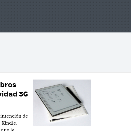
ibros
vidad 3G
 intención de
 Kindle.
 que le