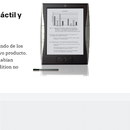
áctil y
ndo de los
evo producto.
habían
dition no