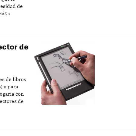
cesidad de
MÁS »
ector de
es de libros
) y para
egaría con
lectores de