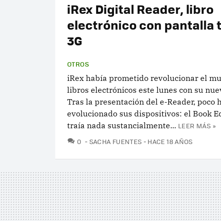
iRex Digital Reader, libro
electrónico con pantalla t
3G
OTROS
iRex había prometido revolucionar el mu
libros electrónicos este lunes con su nu
Tras la presentación del e-Reader, poco 
evolucionado sus dispositivos: el Book E
traía nada sustancialmente...
LEER MÁS »
COMENTARIOS
0
SACHA FUENTES
HACE 18 AÑOS