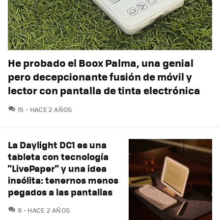
He probado el Boox Palma, una genial
pero decepcionante fusión de móvil y
lector con pantalla de tinta electrónica
COMENTARIOS
15
HACE 2 AÑOS
La Daylight DC1 es una
tableta con tecnología
"LivePaper" y una idea
insólita: tenernos menos
pegados a las pantallas
COMENTARIOS
8
HACE 2 AÑOS