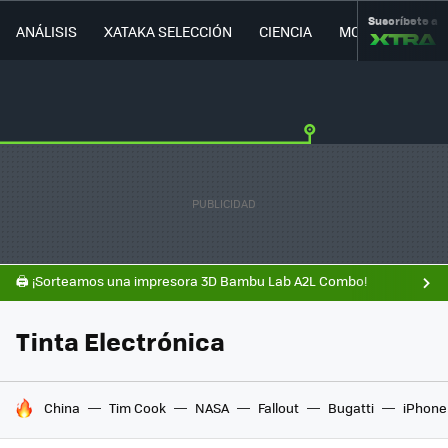
Suscríbete a
ANÁLISIS
XATAKA SELECCIÓN
CIENCIA
MOVILIDAD
🖨️ ¡Sorteamos una impresora 3D Bambu Lab A2L Combo!
Tinta Electrónica
HOY SE HABLA DE
China
Tim Cook
NASA
Fallout
Bugatti
iPhone 