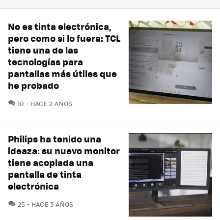
No es tinta electrónica,
pero como si lo fuera: TCL
tiene una de las
tecnologías para
pantallas más útiles que
he probado
COMENTARIOS
10
HACE 2 AÑOS
Philips ha tenido una
ideaza: su nuevo monitor
tiene acoplada una
pantalla de tinta
electrónica
COMENTARIOS
25
HACE 3 AÑOS