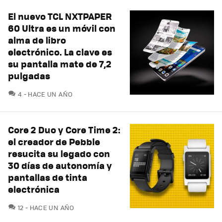
El nuevo TCL NXTPAPER
60 Ultra es un móvil con
alma de libro
electrónico. La clave es
su pantalla mate de 7,2
pulgadas
COMENTARIOS
4
HACE UN AÑO
Core 2 Duo y Core Time 2:
el creador de Pebble
resucita su legado con
30 días de autonomía y
pantallas de tinta
electrónica
COMENTARIOS
12
HACE UN AÑO