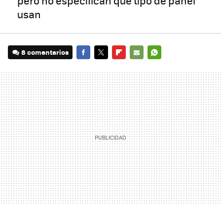
pero no especifican qué tipo de panel
usan
8 comentarios
FACEBOOK
TWITTER
FLIPBOARD
E-
WHATSAPP
MAIL