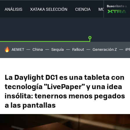
Suscríbete a
ANÁLISIS
XATAKA SELECCIÓN
CIENCIA
MOVILIDAD
HOY SE HABLA DE
AEMET
China
Sequía
Fallout
Generación Z
iP
La Daylight DC1 es una tableta con
tecnología "LivePaper" y una idea
insólita: tenernos menos pegados
a las pantallas