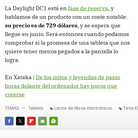
La Daylight DC1 está en
fase de reserva
, y
hablamos de un producto con un coste notable:
su precio es de 729 dólares
, y se espera que
llegue en junio. Será entonces cuando podamos
comprobar si la promesa de una tableta que nos
quiere tener menos pegados a la pantalla lo
logra.
En Xataka |
De los mitos y leyendas de pasar
horas delante del ordenador hay pocos que
creerse
TEMAS
Tablets
Lector de libros electrónicos
Tinta E
FACEBOOK
TWITTER
FLIPBOARD
E-
WHATSAPP