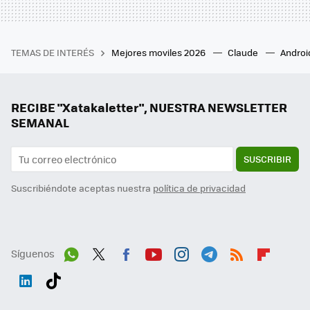
TEMAS DE INTERÉS
Mejores moviles 2026
Claude
Androi
RECIBE "Xatakaletter", NUESTRA NEWSLETTER
SEMANAL
SUSCRIBIR
Suscribiéndote aceptas nuestra
política de privacidad
Síguenos
Wh
Twit
Fac
You
Inst
Tele
RSS
Flip
ats
ter
ebo
tub
agr
gra
boa
Link
Tikt