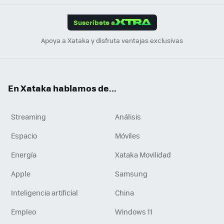
App
ok
e
am
m
rd
edI
ok
Suscríbete a
n
Apoya a Xataka y disfruta ventajas exclusivas
En Xataka hablamos de...
Streaming
Análisis
Espacio
Móviles
Energía
Xataka Movilidad
Apple
Samsung
Inteligencia artificial
China
Empleo
Windows 11