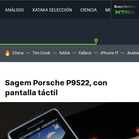
Suscríbete a
ANÁLISIS
XATAKA SELECCIÓN
CIENCIA
MOVILIDAD
HOY SE HABLA DE
China
Tim Cook
NASA
Fallout
iPhone 17
Arabi
Sagem Porsche P9522, con
pantalla táctil