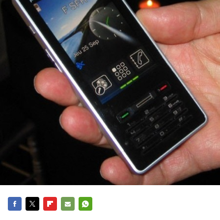
FACEBOOK
TWITTER
FLIPBOARD
E-
WHATSAPP