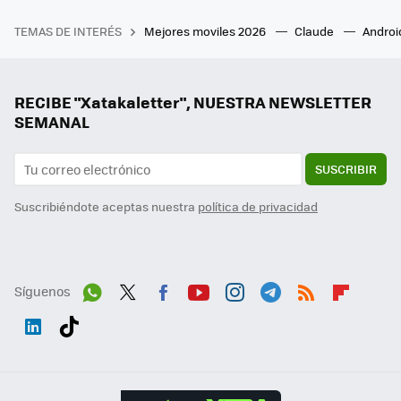
TEMAS DE INTERÉS
Mejores moviles 2026
Claude
Androi
RECIBE "Xatakaletter", NUESTRA NEWSLETTER
SEMANAL
SUSCRIBIR
Suscribiéndote aceptas nuestra
política de privacidad
Síguenos
Wh
Twit
Fac
You
Inst
Tele
RSS
Flip
ats
ter
ebo
tub
agr
gra
boa
Link
Tikt
App
ok
e
am
m
rd
edI
ok