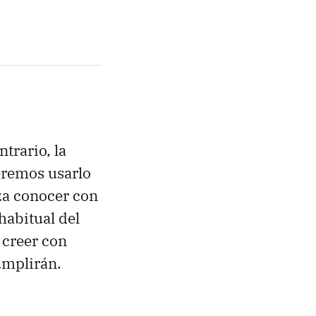
trario, la
ueremos usarlo
za conocer con
habitual del
 creer con
umplirán.