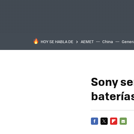
HOY SE HABLA DE
AEMET
China
Gener
Sony ser
batería
FACEBOOK
TWITTER
FLIPBOARD
E-