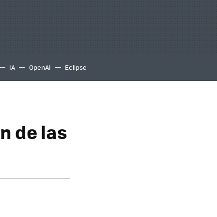
IA
OpenAI
Eclipse
n de las