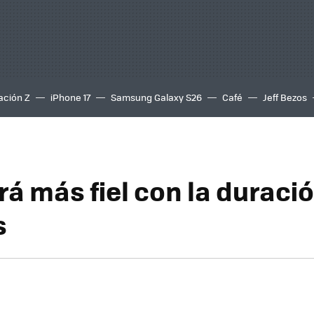
ación Z
iPhone 17
Samsung Galaxy S26
Café
Jeff Bezos
á más fiel con la duració
s