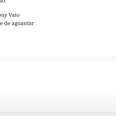
do.
ony Vaio
e de aguantar