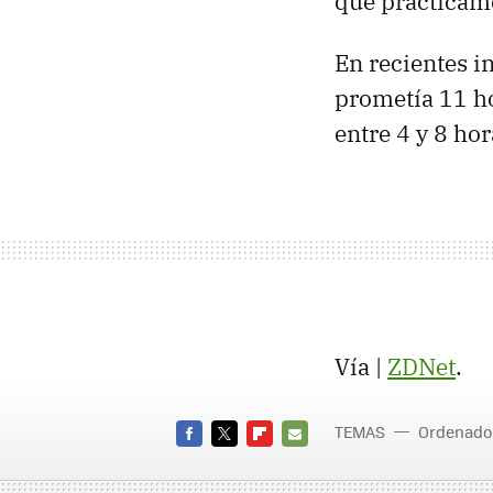
que prácticame
En recientes i
prometía 11 h
entre 4 y 8 hor
Vía |
ZDNet
.
TEMAS
Ordenado
FACEBOOK
TWITTER
FLIPBOARD
E-
MAIL