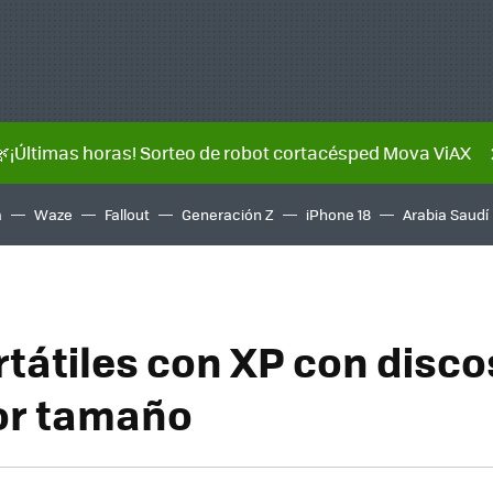
🌿¡Últimas horas! Sorteo de robot cortacésped Mova ViAX
a
Waze
Fallout
Generación Z
iPhone 18
Arabia Saudí
rtátiles con XP con disco
or tamaño