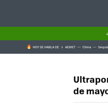
HOY SE HABLA DE
AEMET
China
Sequí
Ultrapo
de may