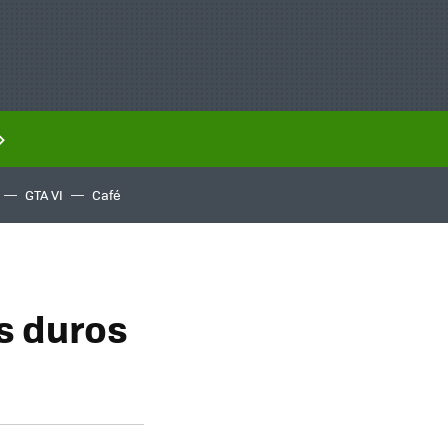
GTA VI
Café
s duros