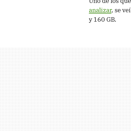
Uno de los que
analizar
, se v
y 160 GB.