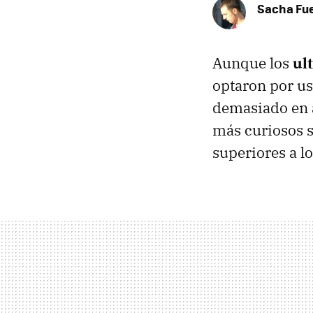
Sacha Fu
Aunque los
ul
optaron por us
demasiado en 
más curiosos s
superiores a l