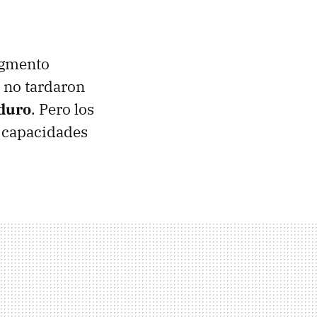
egmento
 no tardaron
 duro
. Pero los
n capacidades