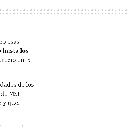
co esas
o
hasta los
precio entre
dades de los
ado MSI
 y que,