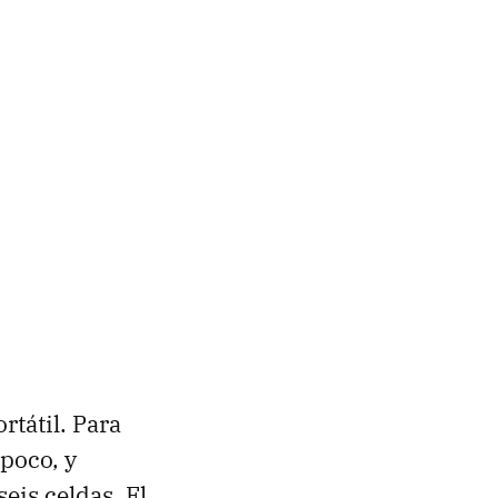
rtátil. Para
 poco, y
eis celdas. El