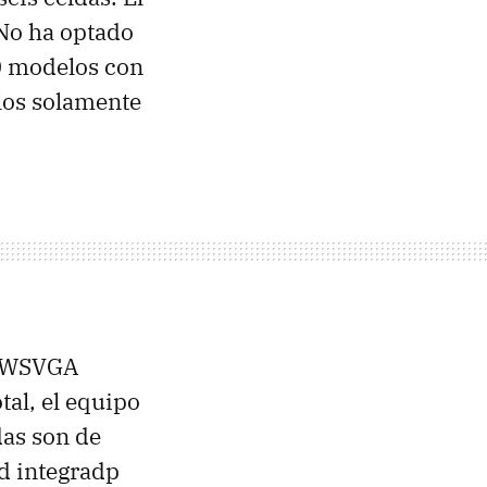
No ha optado
0
modelos con
rlos solamente
WSVGA
otal, el equipo
das son de
d integradp