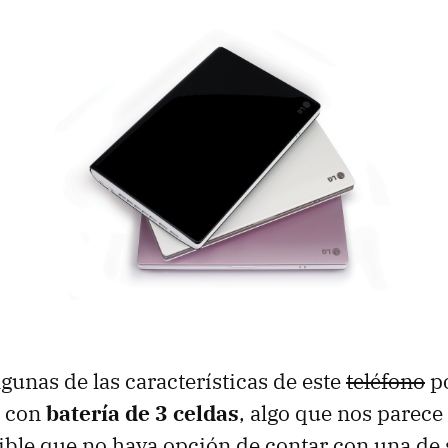
unas de las características de este
teléfono
po
e con
batería de 3 celdas
, algo que nos parece
ble que no haya opción de contar con una de s