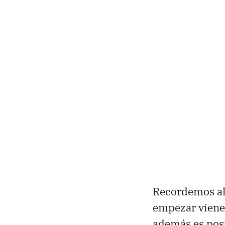
Recordemos alg
empezar vien
además es posi