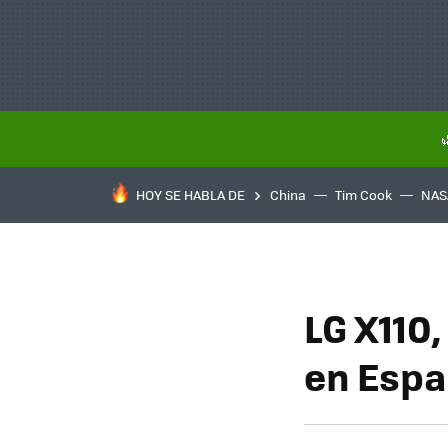
HOY SE HABLA DE
China
Tim Cook
NAS
LG X110
en Esp