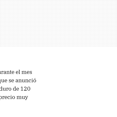
urante el mes
 que se anunció
 duro de 120
 precio muy