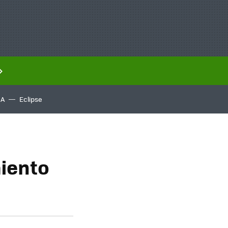
IA
Eclipse
miento