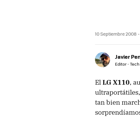
10 Septiembre 2008
Javier Pe
Editor - Tech
El
LG X110
, a
ultraportátile
tan bien march
sorprendíamos