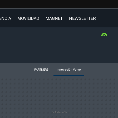
ENCIA
MOVILIDAD
MAGNET
NEWSLETTER
PARTNERS
Innovación Volvo