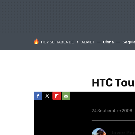
HOY SE HABLA DE
AEMET
China
Sequí
HTC Tou
FACEBOOK
TWITTER
FLIPBOARD
E-
24 Septiembre 2008
MAIL
Javier Pe