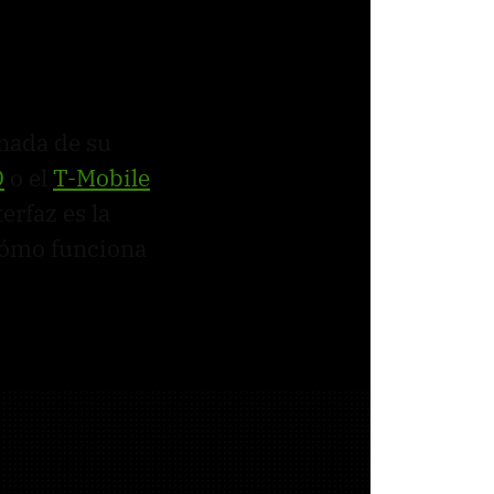
 nada de su
D
o el
T-Mobile
rfaz es la
cómo funciona