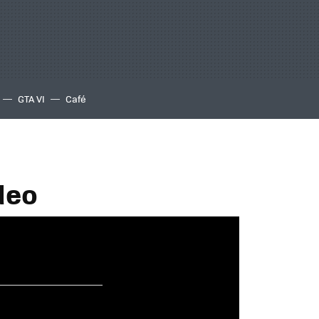
GTA VI
Café
deo