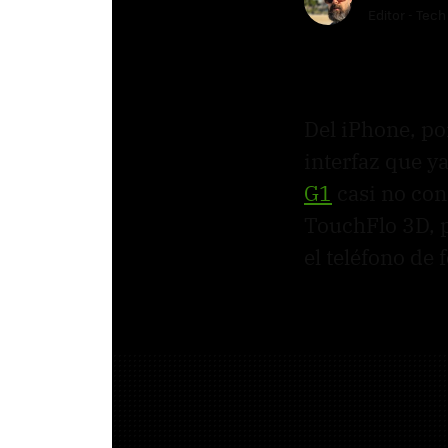
Editor - Tech
Del iPhone, po
interfaz que y
G1
casi no con
TouchFlo 3D, 
el teléfono de 