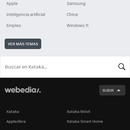
Apple
Samsung
Inteligencia artificial
China
Empleo
Windows 11
VER MÁS TEMAS
BUSCA
SUBIR
Xataka
Xataka Móvil
Applesfera
Xataka Smart Home