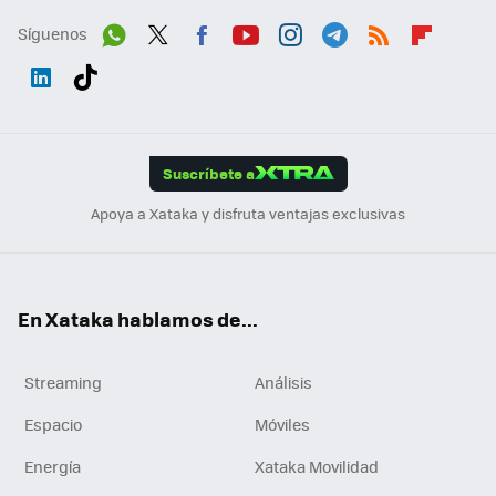
Síguenos
Wh
Twit
Fac
You
Inst
Tele
RSS
Flip
ats
ter
ebo
tub
agr
gra
boa
Link
Tikt
App
ok
e
am
m
rd
edI
ok
Suscríbete a
n
Apoya a Xataka y disfruta ventajas exclusivas
En Xataka hablamos de...
Streaming
Análisis
Espacio
Móviles
Energía
Xataka Movilidad