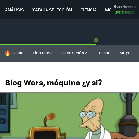
Suscríbete a
ANÁLISIS
XATAKA SELECCIÓN
CIENCIA
MOVILIDAD
HOY SE HABLA DE
China
Elon Musk
Generación Z
Eclipse
Mapa
Blog Wars, máquina ¿y si?