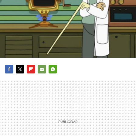
FACEBOOK
TWITTER
FLIPBOARD
E-
WHATSAPP
MAIL