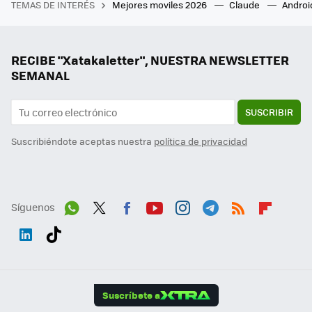
TEMAS DE INTERÉS
Mejores moviles 2026
Claude
Androi
RECIBE "Xatakaletter", NUESTRA NEWSLETTER
SEMANAL
SUSCRIBIR
Suscribiéndote aceptas nuestra
política de privacidad
Síguenos
Wh
Twit
Fac
You
Inst
Tele
RSS
Flip
ats
ter
ebo
tub
agr
gra
boa
Link
Tikt
App
ok
e
am
m
rd
edI
ok
Suscríbete a
n