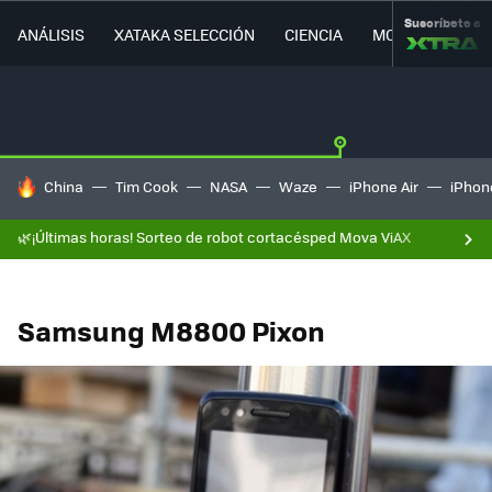
Suscríbete a
ANÁLISIS
XATAKA SELECCIÓN
CIENCIA
MOVILIDAD
HOY SE HABLA DE
China
Tim Cook
NASA
Waze
iPhone Air
iPhone
🌿¡Últimas horas! Sorteo de robot cortacésped Mova ViAX
Samsung M8800 Pixon