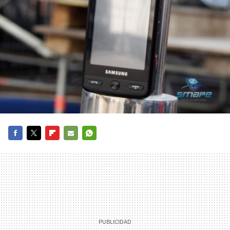
FACEBOOK
TWITTER
FLIPBOARD
E-
WHATSAPP
MAIL