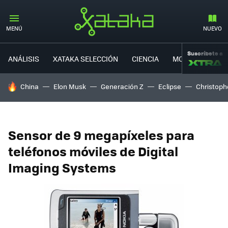
MENÚ
NUEVO
Suscríbete a
ANÁLISIS
XATAKA SELECCIÓN
CIENCIA
MOVILIDAD
HOY SE HABLA DE
China
Elon Musk
Generación Z
Eclipse
Christoph
Sensor de 9 megapíxeles para
teléfonos móviles de Digital
Imaging Systems