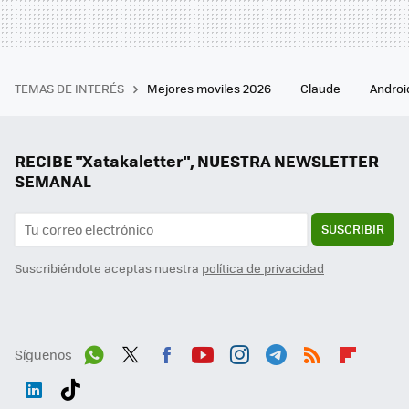
TEMAS DE INTERÉS
Mejores moviles 2026
Claude
Androi
RECIBE "Xatakaletter", NUESTRA NEWSLETTER
SEMANAL
SUSCRIBIR
Suscribiéndote aceptas nuestra
política de privacidad
Síguenos
Wh
Twit
Fac
You
Inst
Tele
RSS
Flip