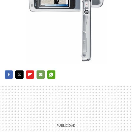
FACEBOOK
TWITTER
FLIPBOARD
E-
WHATSAPP
MAIL