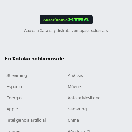
ats
ter
ebo
tub
agr
gra
boa
Link
Tikt
App
ok
e
am
m
rd
edI
ok
Suscríbete a
n
Apoya a Xataka y disfruta ventajas exclusivas
En Xataka hablamos de...
Streaming
Análisis
Espacio
Móviles
Energía
Xataka Movilidad
Apple
Samsung
Inteligencia artificial
China
Empleo
Windows 11