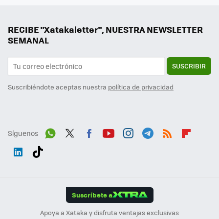
RECIBE "Xatakaletter", NUESTRA NEWSLETTER
SEMANAL
SUSCRIBIR
Suscribiéndote aceptas nuestra
política de privacidad
Síguenos
Wh
Twit
Fac
You
Inst
Tele
RSS
Flip
ats
ter
ebo
tub
agr
gra
boa
Link
Tikt
App
ok
e
am
m
rd
edI
ok
Suscríbete a
n
Apoya a Xataka y disfruta ventajas exclusivas