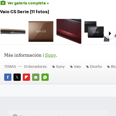
Ver galería completa »
Vaio CS Serie (11 fotos)
Ne
Más información |
Sony
.
TEMAS
Ordenadores
Sony
Vaio
Diseño
Bl
FACEBOOK
TWITTER
FLIPBOARD
E-
WHATSAPP
MAIL