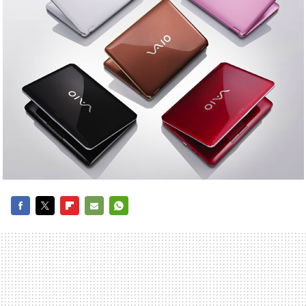
FACEBOOK
TWITTER
FLIPBOARD
E-
WHATSAPP
MAIL