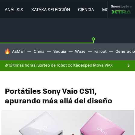
Suscríbete a
ANÁLISIS
XATAKA SELECCIÓN
CIENCIA
MOVILIDAD
HOY SE HABLA DE
AEMET
China
Sequía
Waze
Fallout
Generació
🌿¡Últimas horas! Sorteo de robot cortacésped Mova ViAX
Portátiles Sony Vaio CS11,
apurando más allá del diseño