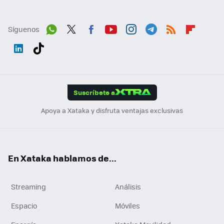
Síguenos
Wh
Twit
Fac
You
Inst
Tele
RSS
Flip
ats
ter
ebo
tub
agr
gra
boa
Link
Tikt
App
ok
e
am
m
rd
edI
ok
Suscríbete a
n
Apoya a Xataka y disfruta ventajas exclusivas
En Xataka hablamos de...
Streaming
Análisis
Espacio
Móviles