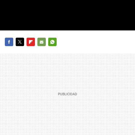
FACEBOOK
TWITTER
FLIPBOARD
E-
WHATSAPP
MAIL