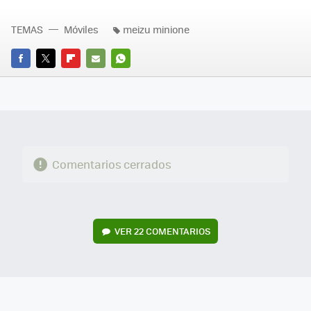
TEMAS
Móviles
meizu minione
FACEBOOK
TWITTER
FLIPBOARD
E-
WHATSAPP
MAIL
Comentarios cerrados
VER
22 COMENTARIOS