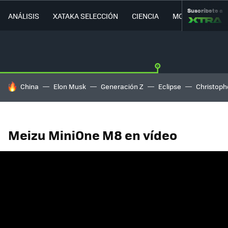
Suscríbete a
ANÁLISIS
XATAKA SELECCIÓN
CIENCIA
MOVILIDAD
HOY SE HABLA DE
China
Elon Musk
Generación Z
Eclipse
Christoph
Meizu MiniOne M8 en vídeo