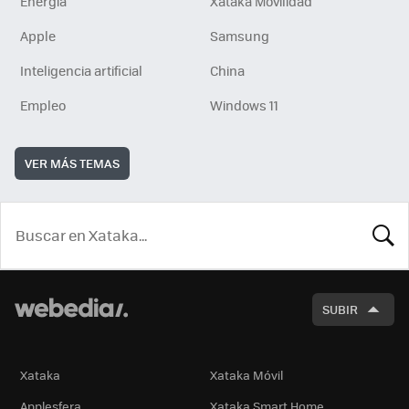
Energía
Xataka Movilidad
Apple
Samsung
Inteligencia artificial
China
Empleo
Windows 11
VER MÁS TEMAS
BUSCA
SUBIR
Xataka
Xataka Móvil
Applesfera
Xataka Smart Home