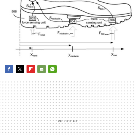
FACEBOOK
TWITTER
FLIPBOARD
E-
WHATSAPP
MAIL