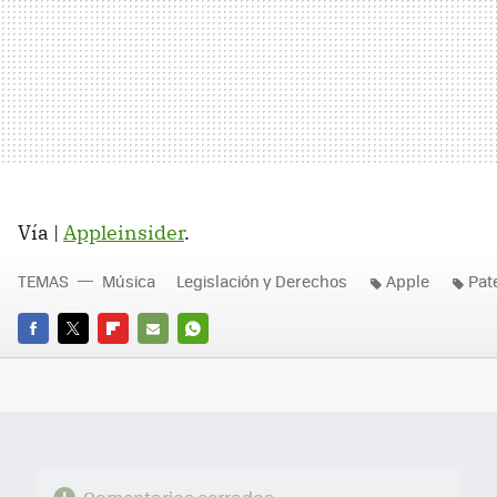
Vía |
Appleinsider
.
TEMAS
Música
Legislación y Derechos
Apple
Pat
FACEBOOK
TWITTER
FLIPBOARD
E-
WHATSAPP
MAIL