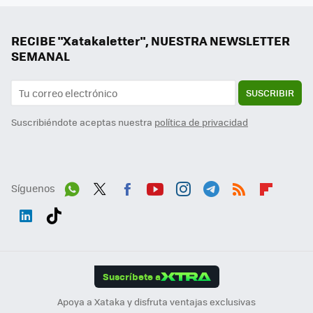
RECIBE "Xatakaletter", NUESTRA NEWSLETTER
SEMANAL
SUSCRIBIR
Suscribiéndote aceptas nuestra
política de privacidad
Síguenos
Wh
Twit
Fac
You
Inst
Tele
RSS
Flip
ats
ter
ebo
tub
agr
gra
boa
Link
Tikt
App
ok
e
am
m
rd
edI
ok
Suscríbete a
n
Apoya a Xataka y disfruta ventajas exclusivas