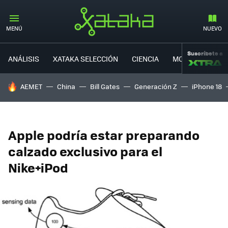
MENÚ
NUEVO
Suscríbete a
ANÁLISIS
XATAKA SELECCIÓN
CIENCIA
MOVILIDAD
HOY SE HABLA DE
AEMET
China
Bill Gates
Generación Z
iPhone 18
Apple podría estar preparando
calzado exclusivo para el
Nike+iPod