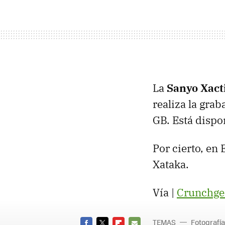
La
Sanyo Xact
realiza la gra
GB. Está dispo
Por cierto, en
Xataka.
Vía |
Crunchge
TEMAS
Fotografía