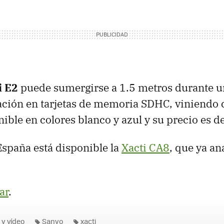
i E2
puede sumergirse a 1.5 metros durante u
bación en tarjetas de memoria SDHC, viniendo 
nible en colores blanco y azul y su precio es d
 España está disponible la
Xacti CA8
, que ya a
ar
.
 y vídeo
Sanyo
xacti