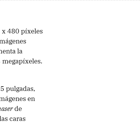
 x 480 píxeles
 imágenes
menta la
8 megapíxeles.
.5 pulgadas,
imágenes en
haser
de
las caras