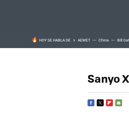
HOY SE HABLA DE
AEMET
China
Bill Ga
Sanyo X
FACEBOOK
TWITTER
FLIPBOARD
E-
MAIL