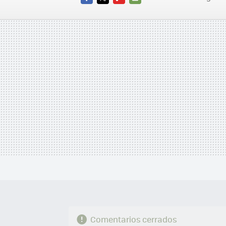
FACEBOOK
TWITTER
FLIPBOARD
E-
MAIL
Comentarios cerrados