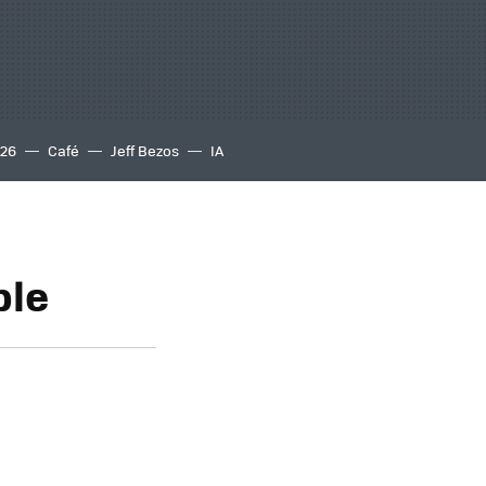
S26
Café
Jeff Bezos
IA
ble