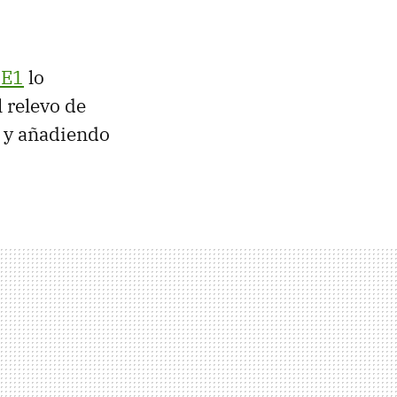
 E1
lo
l relevo de
o y añadiendo