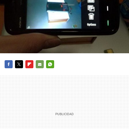
FACEBOOK
TWITTER
FLIPBOARD
E-
WHATSAPP
MAIL