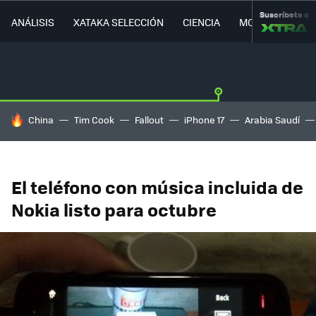
Suscríbete a
ANÁLISIS
XATAKA SELECCIÓN
CIENCIA
MOVILIDAD
HOY SE HABLA DE
China
Tim Cook
Fallout
iPhone 17
Arabia Saudí
El teléfono con música incluida de
Nokia listo para octubre