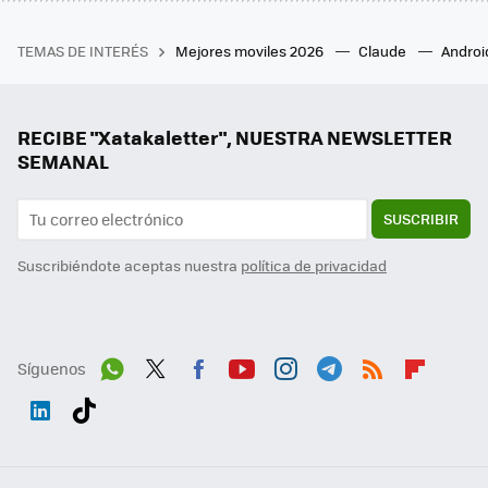
TEMAS DE INTERÉS
Mejores moviles 2026
Claude
Androi
RECIBE "Xatakaletter", NUESTRA NEWSLETTER
SEMANAL
SUSCRIBIR
Suscribiéndote aceptas nuestra
política de privacidad
Síguenos
Wh
Twit
Fac
You
Inst
Tele
RSS
Flip
ats
ter
ebo
tub
agr
gra
boa
Link
Tikt
App
ok
e
am
m
rd
edI
ok