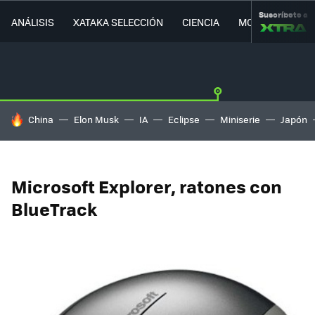
Suscríbete a
ANÁLISIS
XATAKA SELECCIÓN
CIENCIA
MOVILIDAD
HOY SE HABLA DE
China
Elon Musk
IA
Eclipse
Miniserie
Japón
Microsoft Explorer, ratones con
BlueTrack