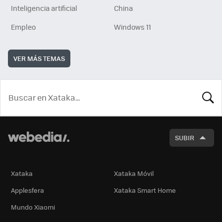
Inteligencia artificial
China
Empleo
Windows 11
VER MÁS TEMAS
BUSCA
SUBIR
Xataka
Xataka Móvil
Applesfera
Xataka Smart Home
Mundo Xiaomi