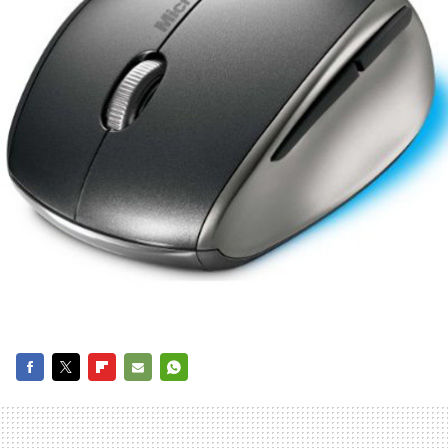
FACEBOOK
TWITTER
FLIPBOARD
E-
WHATSAPP
MAIL