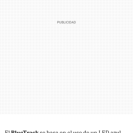
El
BlueTrack
se basa en el uso de un LED azul