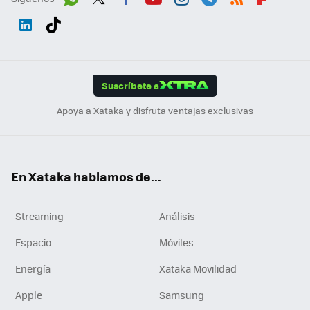
Wh
Twit
Fac
You
Inst
Tele
RSS
Flip
ats
ter
ebo
tub
agr
gra
boa
Link
Tikt
App
ok
e
am
m
rd
edI
ok
Suscríbete a
n
Apoya a Xataka y disfruta ventajas exclusivas
En Xataka hablamos de...
Streaming
Análisis
Espacio
Móviles
Energía
Xataka Movilidad
Apple
Samsung