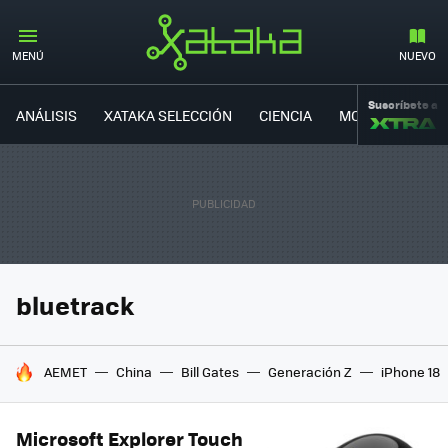
MENÚ
NUEVO
Suscríbete a
ANÁLISIS
XATAKA SELECCIÓN
CIENCIA
MOVILIDAD
bluetrack
HOY SE HABLA DE
AEMET
China
Bill Gates
Generación Z
iPhone 18
Microsoft Explorer Touch