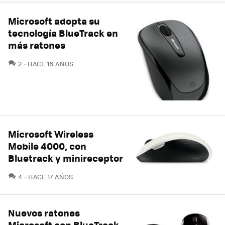
Microsoft adopta su
tecnología BlueTrack en
más ratones
COMENTARIOS
2
HACE 16 AÑOS
Microsoft Wireless
Mobile 4000, con
Bluetrack y minireceptor
COMENTARIOS
4
HACE 17 AÑOS
Nuevos ratones
Microsoft con BlueTrack