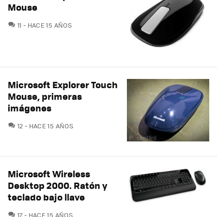
Mouse
COMENTARIOS
11
HACE 15 AÑOS
Microsoft Explorer Touch
Mouse, primeras
imágenes
COMENTARIOS
12
HACE 15 AÑOS
Microsoft Wireless
Desktop 2000. Ratón y
teclado bajo llave
COMENTARIOS
17
HACE 15 AÑOS