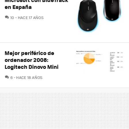
en España
COMENTARIOS
10
HACE 17 AÑOS
Mejor periférico de
ordenador 2008:
Logitech Dinovo Mini
COMENTARIOS
6
HACE 18 AÑOS