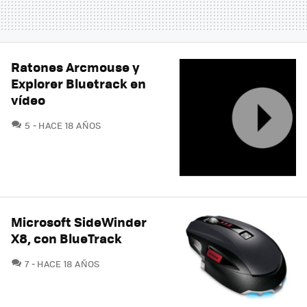
Ratones Arcmouse y
Explorer Bluetrack en
vídeo
COMENTARIOS
5
HACE 18 AÑOS
Microsoft SideWinder
X8, con BlueTrack
COMENTARIOS
7
HACE 18 AÑOS