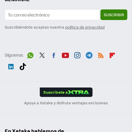
SUSCRIBIR
Suscribiéndote aceptas nuestra
política de privacidad
Síguenos
Wh
Twit
Fac
You
Inst
Tele
RSS
Flip
ats
ter
ebo
tub
agr
gra
boa
Link
Tikt
App
ok
e
am
m
rd
edI
ok
Suscríbete a
n
Apoya a Xataka y disfruta ventajas exclusivas
En Xataka hablamos de...