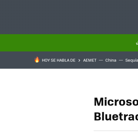
HOY SE HABLA DE
AEMET
China
Sequí
Microso
Bluetra