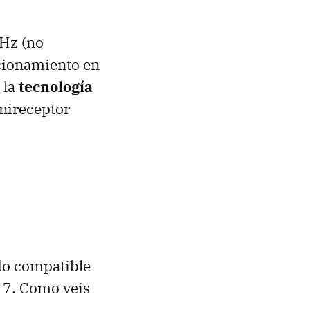
GHz (no
ncionamiento en
 la
tecnología
nireceptor
ndo compatible
 7. Como veis