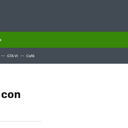
GTA VI
Café
 con