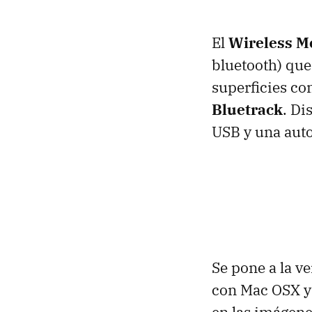
El
Wireless M
bluetooth) que
superficies co
Bluetrack
. Di
USB
y una aut
Se pone a la v
con Mac
OSX
y
en las imágene