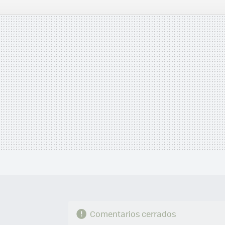
FACEBOOK
TWITTER
FLIPBOARD
E-
MAIL
Comentarios cerrados