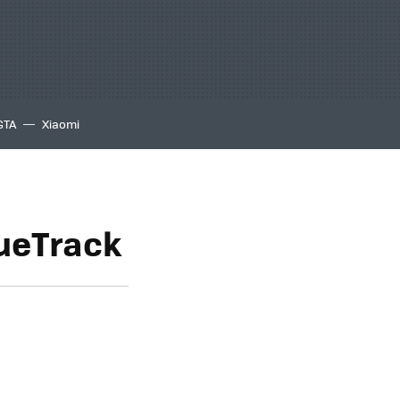
GTA
Xiaomi
lueTrack