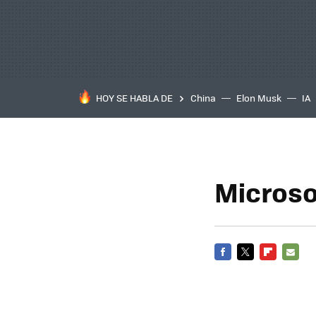
HOY SE HABLA DE
China
Elon Musk
IA
Microso
FACEBOOK
TWITTER
FLIPBOARD
E-
MAIL