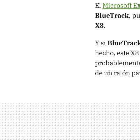
El
Microsoft E
BlueTrack
, p
X8
.
Y si
BlueTrac
hecho, este X8
probablemente 
de un ratón pa