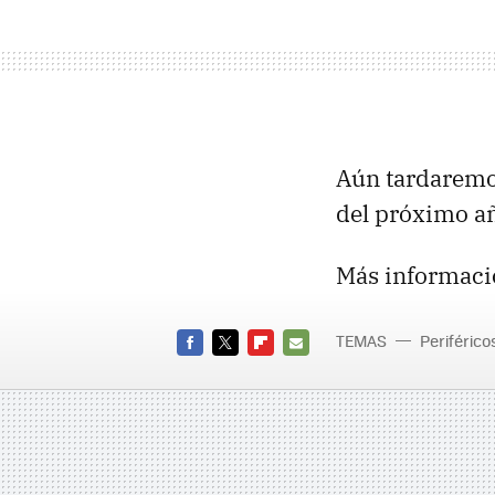
Aún tardaremos
del próximo añ
Más informaci
TEMAS
Periférico
FACEBOOK
TWITTER
FLIPBOARD
E-
MAIL