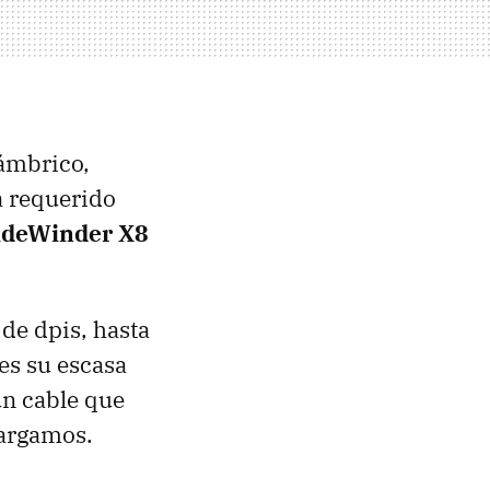
lámbrico,
a requerido
ideWinder X8
de dpis, hasta
es su escasa
un cable que
cargamos.