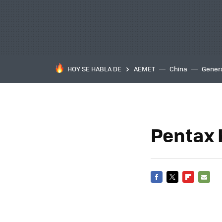
HOY SE HABLA DE
AEMET
China
Gener
Pentax 
FACEBOOK
TWITTER
FLIPBOARD
E-
MAIL