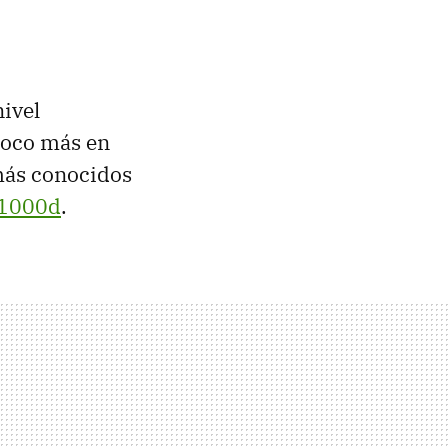
ivel
poco más en
 más conocidos
1000d
.