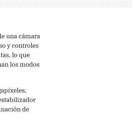
 de una cámara
so y controles
as, lo que
nan los modos
apíxeles,
stabilizador
inación de