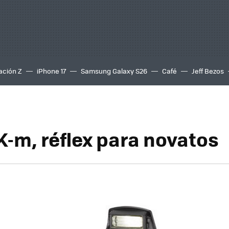
ación Z
iPhone 17
Samsung Galaxy S26
Café
Jeff Bezos
K-m, réflex para novatos