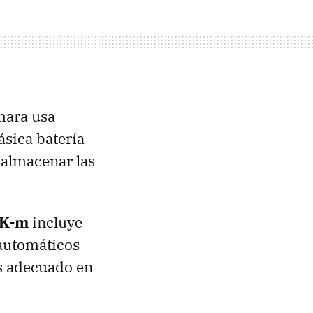
ámara usa
ásica batería
 almacenar las
.
 K-m
incluye
 automáticos
s adecuado en